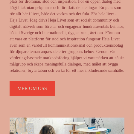
plats för drömmar, stöd och inspiration. För en öppen dialog med
högt i tak utan pekpinnar och förutfattade meningar. En plats som
rör allt här i livet, både det vackra och det fula. För hela livet -
Heja Livet. Idag drivs Heja Livet som ett socialt community och
digitalt nätverk som förenar och engagerar hundratusentals kvinnor,
både i Sverige och internationellt, dygnet runt, året om. Förutom
att vara en plattform för stöd och inspiration fungerar Heja Livet
även som en värdefull kommunikationskanal och produktionsbolag
för djupare teman anpassade efter gruppens behov. Genom vår
värderingsbaserade marknadsföring hjälper vi varumärken att nå sin
målgrupp och skapa meningsfulla dialoger, med målet att bygga
relationer, bryta tabun och verka för ett mer inkluderande samhälle.
MER OM OSS