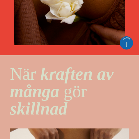
När
kraften av
många
gör
skillnad