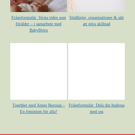
Frågeformulär: första tiden som
Stödlinjer, organisationer & sätt
förälder – i samarbete med
att göra skillnad
BabyBjörn
Together med Annie Boroian –
Frågeformulär: Dela din hudresa
En feminism för alla?
med oss