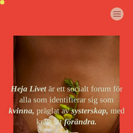
OM HEJA LIVET
COMMUNITY
SAMARBETA MED OSS
CASE
WOMANHOOD
JUST NU
KURSER & EVENTS
Heja Livet
är ett socialt forum för
MEDLEMSPORTAL
alla som identifierar sig som
KONTAKT
kvinna,
präglat av
systerskap,
med
kraft att
förändra.