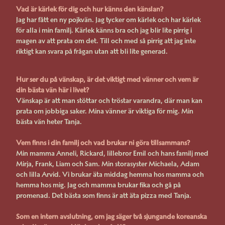
Vad är kärlek för dig och hur känns den känslan?
Jag har fått en ny pojkvän. Jag tycker om kärlek och har kärlek
för alla i min familj. Kärlek känns bra och jag blir lite pirrig i
magen av att prata om det. Till och med så pirrig att jag inte
riktigt kan svara på frågan utan att bli lite generad.
Hur ser du på vänskap, är det viktigt med vänner och vem är
din bästa vän här i livet?
Vänskap är att man stöttar och tröstar varandra, där man kan
prata om jobbiga saker. Mina vänner är viktiga för mig. Min
bästa vän heter Tanja.
Vem finns i din familj och vad brukar ni göra tillsammans?
Min mamma Anneli, Rickard, lillebror Emil och hans familj med
Mirja, Frank, Liam och Sam. Min storasyster Michaela, Adam
och lilla Arvid. Vi brukar äta middag hemma hos mamma och
hemma hos mig. Jag och mamma brukar fika och gå på
promenad. Det bästa som finns är att äta pizza med Tanja.
Som en intern avslutning, om jag säger två sjungande koreanska