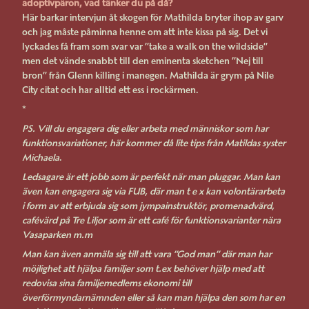
adoptivpäron, vad tänker du på då?
Här barkar intervjun åt skogen för Mathilda bryter ihop av garv
och jag måste påminna henne om att inte kissa på sig. Det vi
lyckades få fram som svar var ”take a walk on the wildside”
men det vände snabbt till den eminenta sketchen ”Nej till
bron” från Glenn killing i manegen. Mathilda är grym på Nile
City citat och har alltid ett ess i rockärmen.
*
PS. Vill du engagera dig eller arbeta med människor som har
funktionsvariationer, här kommer då lite tips från Matildas syster
Michaela
.
Ledsagare är ett jobb som är perfekt när man pluggar. Man kan
även kan engagera sig via FUB, där man t e x kan volontärarbeta
i form av att erbjuda sig som jympainstruktör, promenadvärd,
cafévärd på Tre Liljor som är ett café för funktionsvarianter nära
Vasaparken m.m
Man kan även anmäla sig till att vara ”God man” där man har
möjlighet att hjälpa familjer som t.ex behöver hjälp med att
redovisa sina familjemedlems ekonomi till
överförmyndarnämnden eller så kan man hjälpa den som har en