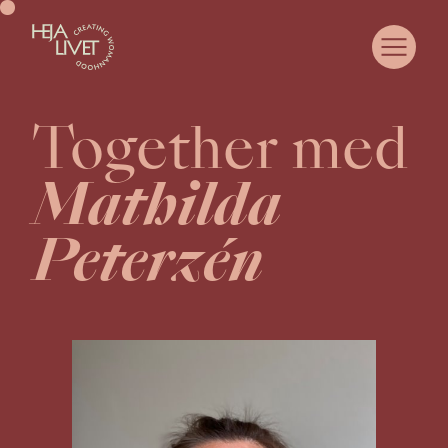
Together med
OM HEJA LIVET
COMMUNITY
Mathilda
SAMARBETA MED OSS
CASE
Peterzén
WOMANHOOD
JUST NU
KURSER & EVENTS
MEDLEMSPORTAL
KONTAKT