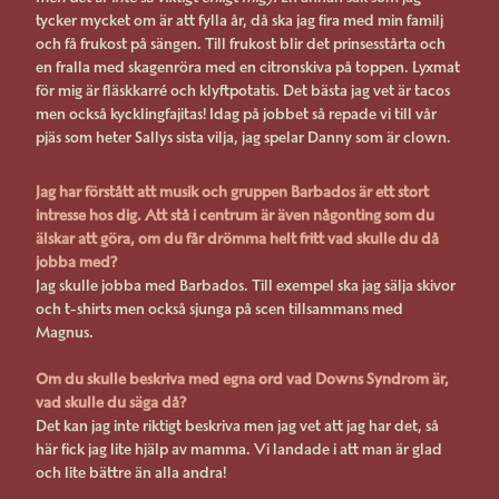
tycker mycket om är att fylla år, då ska jag fira med min familj
och få frukost på sängen. Till frukost blir det prinsesstårta och
en fralla med skagenröra med en citronskiva på toppen. Lyxmat
för mig är fläskkarré och klyftpotatis. Det bästa jag vet är tacos
men också kycklingfajitas! Idag på jobbet så repade vi till vår
pjäs som heter Sallys sista vilja, jag spelar Danny som är clown.
Jag har förstått att musik och gruppen Barbados är ett stort
intresse hos dig. Att stå i centrum är även någonting som du
älskar att göra, om du får drömma helt fritt vad skulle du då
jobba med?
Jag skulle jobba med Barbados. Till exempel ska jag sälja skivor
och t-shirts men också sjunga på scen tillsammans med
Magnus.
Om du skulle beskriva med egna ord vad Downs Syndrom är,
vad skulle du säga då?
Det kan jag inte riktigt beskriva men jag vet att jag har det, så
här fick jag lite hjälp av mamma. Vi landade i att man är glad
och lite bättre än alla andra!