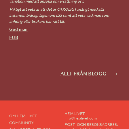
variation med att ansöka om ersättning osv.
Viktigt att veta är att det är OTROLIGT snårigt med alla
instanser, bidrag, lagen om LSS samt att veta vad man som
anhörig eller brukare har rätt till.
God man
FUB
ALLT FRÅN BLOGG
HEJA LIVET
OM HEJA LIVET
info@hejalivet.com
COMMUNITY
POST- OCH BESÖKSADRESS: