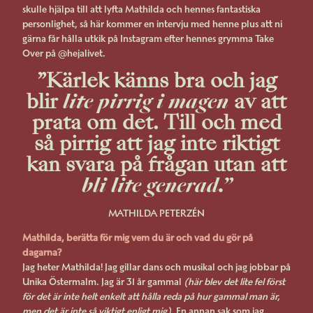
skulle hjälpa till att lyfta Mathilda och hennes fantastiska
personlighet, så här kommer en intervju med henne plus att ni
gärna får hålla utkik på Instagram efter hennes grymma Take
Over på @hejalivet.
”
Kärlek känns bra och jag
blir
lite pirrig i magen
av att
prata om det. Till och med
så pirrig att jag inte riktigt
kan svara på frågan utan att
bli lite generad.”
MATHILDA PETERZÉN
Mathilda, berätta för mig vem du är och vad du gör på
dagarna?
Jag heter Mathilda! Jag gillar dans och musikal och jag jobbar på
Unika Östermalm. Jag är 31 år gammal
(här blev det lite fel först
för det är inte helt enkelt att hålla reda på hur gammal man är,
men det är inte så viktigt enligt mig).
En annan sak som jag