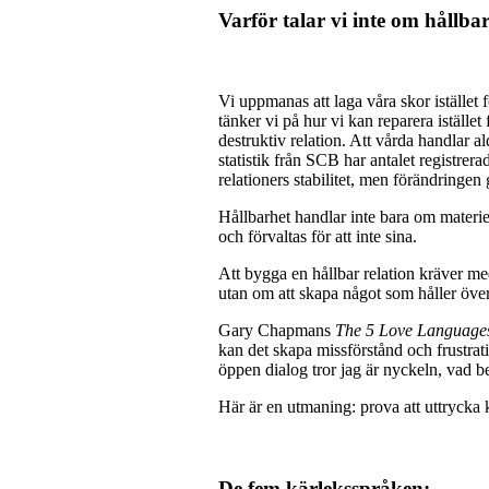
Varför talar vi inte om hållba
Vi uppmanas att laga våra skor istället f
tänker vi på hur vi kan reparera istället
destruktiv relation. Att vårda handlar a
statistik från SCB har antalet registre
relationers stabilitet, men förändringen
Hållbarhet handlar inte bara om materie
och förvaltas för att inte sina.
Att bygga en hållbar relation kräver me
utan om att skapa något som håller över 
Gary Chapmans
The 5 Love Language
kan det skapa missförstånd och frustrat
öppen dialog tror jag är nyckeln, vad be
Här är en utmaning: prova att uttrycka k
De fem kärleksspråken: