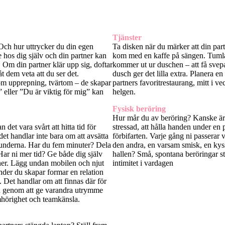
Tjänster
 Och hur uttrycker du din egen
Ta disken när du märker att din partn
 hos dig själv och din partner kan
kom med en kaffe på sängen. Tumla 
. Om din partner klär upp sig, doftar
kommer ut ur duschen – att få svepa
låt dem veta att du ser det.
dusch ger det lilla extra. Planera en
nom upprepning, tvärtom – de skapar
partners favoritrestaurang, mitt i v
” eller ”Du är viktig för mig” kan
helgen.
Fysisk beröring
Hur mår du av beröring? Kanske är 
n det vara svårt att hitta tid för
stressad, att hålla handen under en
det handlar inte bara om att avsätta
förbifarten. Varje gång ni passerar 
tunderna.
Har du fem minuter? Dela
den andra, en varsam smisk, en kyss 
Har ni mer tid? Ge både dig själv
hallen? Små, spontana beröringar s
ner. Lägg undan mobilen och njut
intimitet i vardagen
tunder du skapar formar en relation
 Det handlar om att finnas där för
och genom att ge varandra utrymme
mhörighet och teamkänsla.