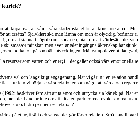
r kärlek?
ör att köpa nya, att vårda våra kläder istället för att konsumera mer. Men
 för att ersätta? Självklart ska man lämna om man är olycklig, befinner sig 
ldrig om att stanna i något som skadar en, utan om att värdesätta det som
rade skilsmässor minskat, men även antalet ingångna äktenskap har sjunki
 ger en indikation på samhällsutvecklingen. Många upplever att långvariga
lla resurser som vatten och energi – det gäller också våra emotionella r
dvetna val och långsiktigt engagemang. När vi går in i en relation handl
tid. Hur kan vi börja se våra relationer som något att vårda och reparera
s
(1992) beskriver fem sätt att ta emot och uttrycka sin kärlek på. När e
ion, men det handlar inte om att hitta en partner med exakt samma, utan
höver du och din partner i er relation?
ärlek på ett nytt sätt och se vad det gör för er relation. Små handlingar 