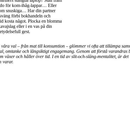
 partners stängda laptop? Ställ fram
 redo för kom-ihåg-lappar… Eller
 som snuskiga… Har din partner
 sväng förbi bokhandeln och
ltid kosta något. Plocka en blomma
avajslag eller i en vas på din
tydelsefull gest.
ör våra val – från mat till konsumtion – glömmer vi ofta att tillämpa sa
l, omtanke och långsiktigt engagemang. Genom att förstå varandras beh
 växer och håller över tid. I en tid av slit-och-släng-mentalitet, är det
m varar.