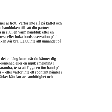
er är trött. Varför inte slå på kaffet och
handduken tills att din partner
 in sig i en varm handduk efter en
 resa eller boka bordsreservation på din
eckan går bra. Lägg inte allt unnandet på
det en lång kram när du känner dig
 promenad eller en mjuk smekning i
varandra, testa att lägga en öm hand på
– eller varför inte ett spontant hångel i
tärker känslan av samhörighet och