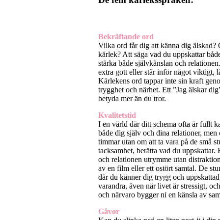
Bekräftande ord
Vilka ord får dig att känna dig älskad?
kärlek? Att säga vad du uppskattar både
stärka både självkänslan och relationen
extra gott eller står inför något viktigt, 
Kärlekens ord tappar inte sin kraft ge
trygghet och närhet. Ett ”Jag älskar dig
betyda mer än du tror.
Kvalitetstid
I en värld där ditt schema ofta är fullt ka
både dig själv och dina relationer, men 
timmar utan om att ta vara på de små s
tacksamhet, berätta vad du uppskattar. 
och relationen utrymme utan distraktio
av en film eller ett ostört samtal. De s
där du känner dig trygg och uppskattad.
varandra, även när livet är stressigt, 
och närvaro bygger ni en känsla av sa
Gåvor