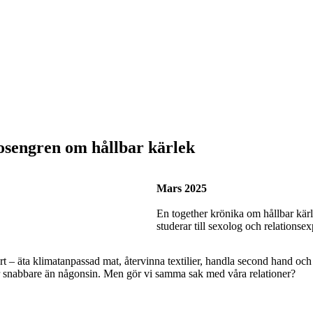
osengren om hållbar kärlek
Mars 2025
En together krönika om hållbar kä
studerar till sexolog och relationsex
t – äta klimatanpassad mat, återvinna textilier, handla second hand och la
ylar snabbare än någonsin. Men gör vi samma sak med våra relationer?