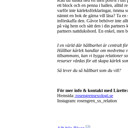
Kan du slinka ned en liten post-it i din
ett block och en penna i hallen, alltid
varför inte kärleksförklaringar, ömma
nämnt en bok de gärna vill läsa? Ta en
införskaffa den. Gåvor behöver inte al
på väg hem och sätt den i din partners k
partners nattduksbord. En enkel, men be
I en värld där hållbarhet är centralt f
Hållbar kärlek handlar om medvetna va
tillsammans, kan vi bygga relationer som
resurser vårdas för att skapa kärlek so
Så lever du så hållbart som du vill?
För mer info & kontakt med Lizette:
Hemsida:
rosengrensexologi.se
Instagram: rosengren_sx_relation