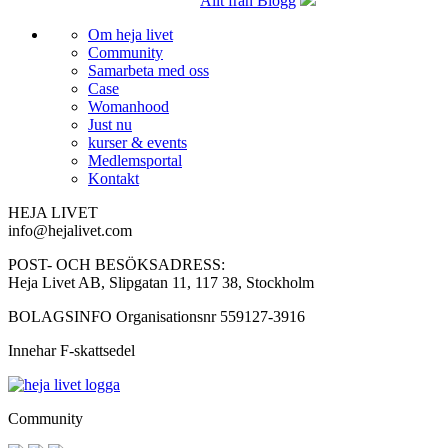
Allt från Blogg
Om heja livet
Community
Samarbeta med oss
Case
Womanhood
Just nu
kurser & events
Medlemsportal
Kontakt
HEJA LIVET
info@hejalivet.com
POST- OCH BESÖKSADRESS:
Heja Livet AB, Slipgatan 11, 117 38, Stockholm
BOLAGSINFO Organisationsnr 559127-3916
Innehar F-skattsedel
Community