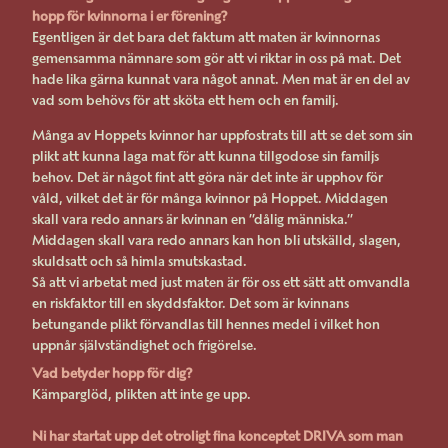
hopp för kvinnorna i er förening?
Egentligen är det bara det faktum att maten är kvinnornas
gemensamma nämnare som gör att vi riktar in oss på mat. Det
hade lika gärna kunnat vara något annat. Men mat är en del av
vad som behövs för att sköta ett hem och en familj.
Många av Hoppets kvinnor har uppfostrats till att se det som sin
plikt att kunna laga mat för att kunna tillgodose sin familjs
behov. Det är något fint att göra när det inte är upphov för
våld, vilket det är för många kvinnor på Hoppet. Middagen
skall vara redo annars är kvinnan en ”dålig människa.”
Middagen skall vara redo annars kan hon bli utskälld, slagen,
skuldsatt och så himla smutskastad.
Så att vi arbetat med just maten är för oss ett sätt att omvandla
en riskfaktor till en skyddsfaktor. Det som är kvinnans
betungande plikt förvandlas till hennes medel i vilket hon
uppnår självständighet och frigörelse.
Vad betyder hopp för dig?
Kämparglöd, plikten att inte ge upp.
Ni har startat upp det otroligt fina konceptet DRIVA som man