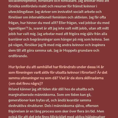
socialentreprenör, författare och föreläsare. Jag arbetar med att
försöka omfördela makt och resurser för främst kvinnor i
utvecklingsfaser. Jag skriver om innivativt socialt arbete och
föreläser om intersektionell feminism och aktivism. Jag får ofta
frågan, hur hinner du med allt? Eller frågan, vad jobbar du med
’egentligen’? Ja, svaret är att jag inte valt mitt jobb, utan att mitt
jobb har valt mig. Jag arbetar med att frigöra mig själv från alla
barriärer och begränsningar som hänger på mig som kvinna. Sen
på vägen, försöker jag få med mig andra kvinnor och inspirera
dem till att göra samma sak. Jag är Hoppets grundare och
ordförande.
Hur tycker du att samhället har förändrats under dessa 14 år
som föreningen varit aktiv för utsatta kvinnor i förorten? Är det
samma utmaningar nu som då? Vad är de stora skillnaderna
(om det finns några)?
Ibland känner jag att tiden står still hos de utsatta och
marginaliserade människorna. Som om tiden kan gå,
generationer kan bytas ut, och ändå kvarstår samma
destruktiva strukturer. Dels i människorna själva, efterson
frigörelsen är en lång process som sker över flera års tid. Men
också för att det inte finns tillräckligt med aktiva hjälpinsatser