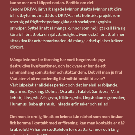
kan se mer om i klippet nedan. Berätta om det!
Genom DRIVA lär välbärgade kvinnor utsatta kvinnor att köra
bil i utbyte mot matlådor. DRIVA är ett holistiskt projekt som
reser sig på frigörelsepedagogiska och socialpedagogiska
principer. Syftet är att så många kvinnor som möjligt skall lära sig
köra bil för att öka sin självständighet. Men också för att bli mer
attraktiva för arbetsmarknaden då många arbetsplatser kräver
körkort.
Många kvinnor i er förening har varit begränsade pga
destruktiva livssituationer, och tack vare er har de ett
sammanhang som stärker och stöttar dem. Det vill man ju fira!
Vad äter vi på en ordentlig festmåltid beställd av er?
Vårt julpaket är alldeles perfekt och det innehåller följande:
Birjani ris, Kyckling, Dolma, Ostrullar, Falafel, Sambosa, Mini
kebab, Linsgryt, Ash gryta, Kikärtsgryta, Ungsbakade grönsaker,
Hummus, Baba ghanush, Inlagda grönsaker och sallad!
Om man är orolig för att en kvinna i sin närhet som man önskar
fick komma i kontakt med er förening, kan man kontakta er då?
Ja absolut! Vi har en stödtelefon för utsatta kvinnor och lång