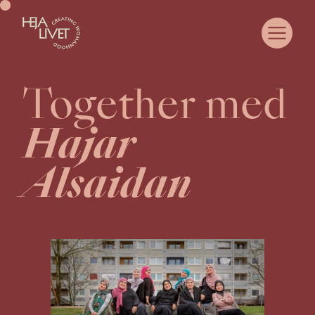
Together med
OM HEJA LIVET
COMMUNITY
Hajar
SAMARBETA MED OSS
CASE
Alsaidan
WOMANHOOD
JUST NU
KURSER & EVENTS
MEDLEMSPORTAL
KONTAKT