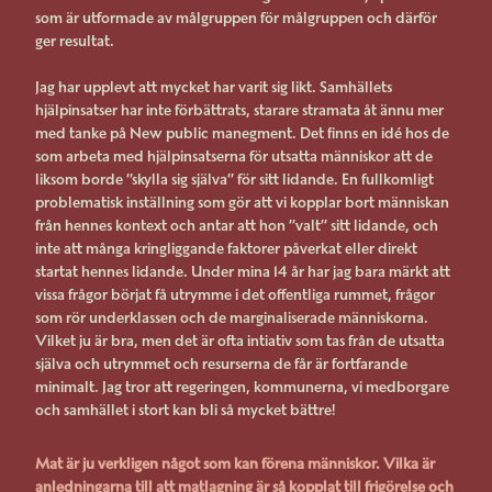
som är utformade av målgruppen för målgruppen och därför
ger resultat.
Jag har upplevt att mycket har varit sig likt. Samhällets
hjälpinsatser har inte förbättrats, starare stramata åt ännu mer
med tanke på New public manegment. Det finns en idé hos de
som arbeta med hjälpinsatserna för utsatta människor att de
liksom borde ”skylla sig själva” för sitt lidande. En fullkomligt
problematisk inställning som gör att vi kopplar bort människan
från hennes kontext och antar att hon ”valt” sitt lidande, och
inte att många kringliggande faktorer påverkat eller direkt
startat hennes lidande. Under mina 14 år har jag bara märkt att
vissa frågor börjat få utrymme i det offentliga rummet, frågor
som rör underklassen och de marginaliserade människorna.
Vilket ju är bra, men det är ofta intiativ som tas från de utsatta
själva och utrymmet och resurserna de får är fortfarande
minimalt. Jag tror att regeringen, kommunerna, vi medborgare
och samhället i stort kan bli så mycket bättre!
Mat är ju verkligen något som kan förena människor. Vilka är
anledningarna till att matlagning är så kopplat till frigörelse och