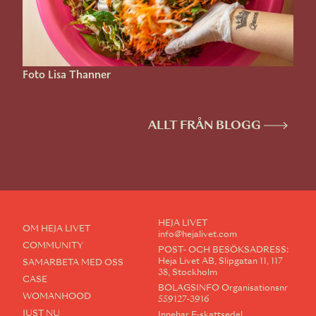
Foto Lisa Thanner
ALLT FRÅN BLOGG
HEJA LIVET
OM HEJA LIVET
info@hejalivet.com
COMMUNITY
POST- OCH BESÖKSADRESS:
Heja Livet AB, Slipgatan 11, 117
SAMARBETA MED OSS
38, Stockholm
CASE
BOLAGSINFO Organisationsnr
WOMANHOOD
559127-3916
JUST NU
Innehar F-skattsedel