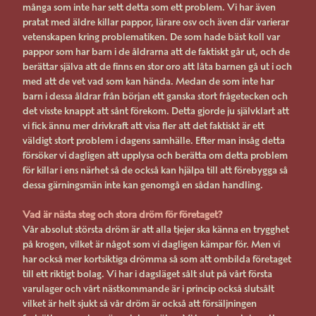
många som inte har sett detta som ett problem. Vi har även
pratat med äldre killar pappor, lärare osv och även där varierar
vetenskapen kring problematiken. De som hade bäst koll var
pappor som har barn i de åldrarna att de faktiskt går ut, och de
berättar själva att de finns en stor oro att låta barnen gå ut i och
med att de vet vad som kan hända. Medan de som inte har
barn i dessa åldrar från början ett ganska stort frågetecken och
det visste knappt att sånt förekom. Detta gjorde ju självklart att
vi fick ännu mer drivkraft att visa fler att det faktiskt är ett
väldigt stort problem i dagens samhälle. Efter man insåg detta
försöker vi dagligen att upplysa och berätta om detta problem
för killar i ens närhet så de också kan hjälpa till att förebygga så
dessa gärningsmän inte kan genomgå en sådan handling.
Vad är nästa steg och stora dröm för företaget?
Vår absolut största dröm är att alla tjejer ska känna en trygghet
på krogen, vilket är något som vi dagligen kämpar för. Men vi
har också mer kortsiktiga drömma så som att ombilda företaget
till ett riktigt bolag. Vi har i dagsläget sålt slut på vårt första
varulager och vårt nästkommande är i princip också slutsålt
vilket är helt sjukt så vår dröm är också att försäljningen