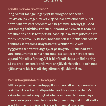
CÉCILE BRIÈS
Berätta mer om er affärsidé?
Idag blir för många unga tjejer nerdrogade och sedan
utnyttjade på krogen, vilket vi själva har erfarenhet av. Vi ser
detta som ett stort problem och något vi vill förebygga. Med
vårt företag
Safedrink
kan du nu snabbt och enkelt få reda på
om din drink har blivit spetsad. Med hjälp av våra prisvärda kit
för 89 respektive 119 kr som innehåller en scrunchie som blir ett
dricklock samt enkla drogtester för drinken vill vi öka
tryggheten för främst unga tjejer på krogen. Till skillnad från
våra konkurrenter har vi hela kitet i ett istället för att det säljs
separat från olika företag. Vi är här för att skapa en förändring
på ett problem som borde vara en självklarhet för alla och med
hjälp av våra kit är vi ett steg närmare självklarheten.
Vad är bakgrunden till företaget?
Allt började med en skoluppgift inom socialt entreprenörskap,
vi skulle hitta ett samhällsproblem och försöka lösa det. Vi
spånade mycket kring psykisk ohälsa och om det fanns något
man kunde göra inom det området, men insåg snabbt att detta
är ett för brett område och vi var tvungna att skala ner.