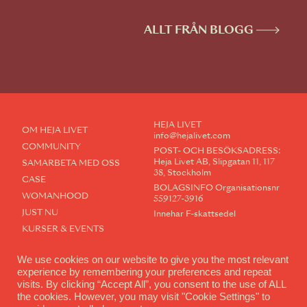
ALLT FRÅN BLOGG
HEJA LIVET
OM HEJA LIVET
info@hejalivet.com
COMMUNITY
POST- OCH BESÖKSADRESS:
Heja Livet AB, Slipgatan 11, 117
SAMARBETA MED OSS
38, Stockholm
CASE
BOLAGSINFO Organisationsnr
WOMANHOOD
559127-3916
JUST NU
Innehar F-skattsedel
KURSER & EVENTS
MEDLEMSPORTAL
We use cookies on our website to give you the most relevant
KONTAKT
experience by remembering your preferences and repeat
visits. By clicking “Accept All”, you consent to the use of ALL
COMMUNITY
the cookies. However, you may visit "Cookie Settings" to