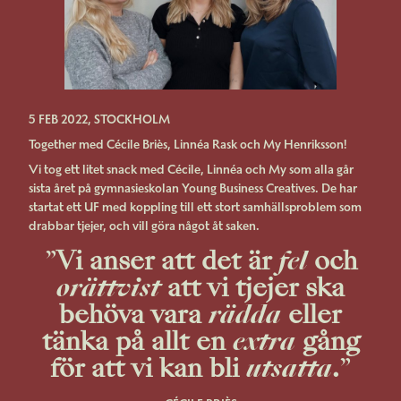
5 FEB 2022, STOCKHOLM
Together med Cécile Briès, Linnéa Rask och My Henriksson!
Vi tog ett litet snack med Cécile, Linnéa och My som alla går
sista året på gymnasieskolan Young Business Creatives. De har
startat ett UF med koppling till ett stort samhällsproblem som
drabbar tjejer, och vill göra något åt saken.
”
Vi anser att det är
fel
och
orättvist
att vi tjejer ska
behöva vara
rädda
eller
tänka på allt en
extra
gång
för att vi kan bli
utsatta
.
”