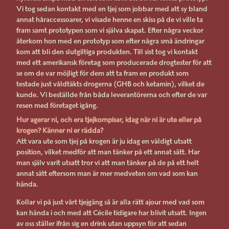
Vi tog sedan kontakt med en tjej som jobbar med att sy bland
annat håraccessoarer, vi visade henne en skiss på de vi ville ta
fram samt prototypen som vi själva skapat. Efter några veckor
återkom hon med en prototyp som efter några små ändringar
kom att bli den slutgiltiga produkten. Till sist tog vi kontakt
med ett amerikansk företag som producerade drogtester för att
se om de var möjligt för dem att ta fram en produkt som
testade just våldtäkts drogerna (GHB och ketamin), vilket de
kunde. Vi beställde från båda leverantörerna och efter de var
resen med företaget igång.
Hur agerar ni, och era tjejkompisar, idag när ni är ute eller på
krogen? Känner ni er rädda?
Att vara ute som tjej på krogen är ju idag en väldigt utsatt
position, vilket medför att man tänker på ett annat sätt. Har
man själv varit utsatt tror vi att man tänker på de på ett helt
annat sätt eftersom man är mer medveten om vad som kan
hända.
Kollar vi på just vårt tjejgäng så är alla rätt ajour med vad som
kan hända i och med att Cécile tidigare har blivit utsatt. Ingen
av oss ställer ifrån sig en drink utan uppsyn för att sedan