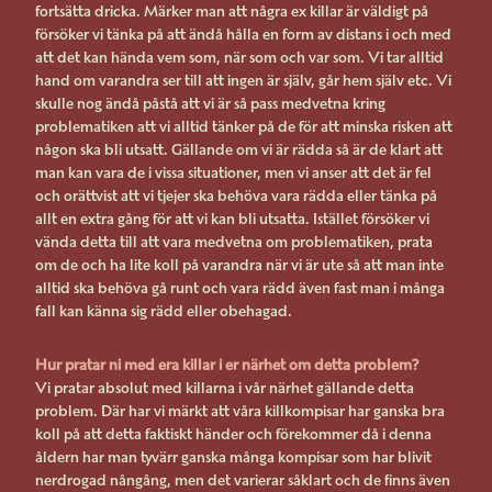
fortsätta dricka. Märker man att några ex killar är väldigt på
försöker vi tänka på att ändå hålla en form av distans i och med
att det kan hända vem som, när som och var som. Vi tar alltid
hand om varandra ser till att ingen är själv, går hem själv etc. Vi
skulle nog ändå påstå att vi är så pass medvetna kring
problematiken att vi alltid tänker på de för att minska risken att
någon ska bli utsatt. Gällande om vi är rädda så är de klart att
man kan vara de i vissa situationer, men vi anser att det är fel
och orättvist att vi tjejer ska behöva vara rädda eller tänka på
allt en extra gång för att vi kan bli utsatta. Istället försöker vi
vända detta till att vara medvetna om problematiken, prata
om de och ha lite koll på varandra när vi är ute så att man inte
alltid ska behöva gå runt och vara rädd även fast man i många
fall kan känna sig rädd eller obehagad.
Hur pratar ni med era killar i er närhet om detta problem?
Vi pratar absolut med killarna i vår närhet gällande detta
problem. Där har vi märkt att våra killkompisar har ganska bra
koll på att detta faktiskt händer och förekommer då i denna
åldern har man tyvärr ganska många kompisar som har blivit
nerdrogad nångång, men det varierar såklart och de finns även