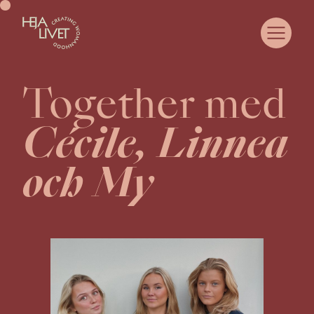
Together med
OM HEJA LIVET
COMMUNITY
Cécile, Linnea
SAMARBETA MED OSS
CASE
och My
WOMANHOOD
JUST NU
KURSER & EVENTS
MEDLEMSPORTAL
KONTAKT