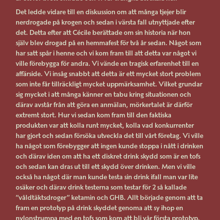
Det ledde vidare till en diskussion om att många tjejer blir
nerdrogade på krogen och sedan i värsta fall utnyttjade efter
det. Detta efter att Cécile berättade om sin historia när hon
själv blev drogad på en hemmafest för två år sedan. Något som
har satt spår i henne och vi kom fram till att detta var något vi
ville förebygga för andra. Vi vände en tragisk erfarenhet till en
affärside. Vi insåg snabbt att detta är ett mycket stort problem
som inte får tillräckligt mycket uppmärksamhet. Vilket grundar
sig mycket i att många känner en tabu kring situationen och
därav avstår från att göra en anmälan, mörkertalet är därför
extremt stort. Hur vi sedan kom fram till den faktiska
produkten var att kolla runt mycket, kolla vad konkurrenter
har gjort och sedan försöka utveckla det till vårt företag. Vi ville
ha något som förebygger att ingen kunde stoppa i nått i drinken
och därav iden om att ha ett diskret drink skydd som är en tofs
och sedan kan dras ut till ett skydd över drinken. Men vi ville
också ha något där man kunde testa sin drink ifall man var lite
osäker och därav drink testerna som testar för 2 så kallade
“våldtäktsdroger” ketamin och GHB. Allt började genom att ta
fram en prototyp på drink skyddet genoma att sy ihop en
nylonstrumpa med en tofs som kom att bli vår första prototyp.