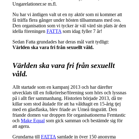
Ungarelationer.se m.fl.
Nu har vi äntligen valt ut en ny aktör som ni kommer att
få träffa flera gånger under hösten tillsammans med oss.
Den organisation som vi tycker är väl värd sin plats är den
idella föreningen
FATTA
som idag fyller 7 år!
Sedan Fatta grundades har deras mål varit tydligt:
Världen ska vara fri från sexuellt våld.
Världen ska vara fri från sexuellt
våld.
Allt startade som en kampanj 2013 och har därefter
utvecklats till en folkrörelse/förening som hörs och lyssnas
på i allt fler sammanhang. Historien började 2013, då tre
killar som stod åtalade för att ha våldtagit en 15-årig tjej
med en glasflaska, blev friade av Umeå tingsrätt. Den
friande domen var droppen för organisationerna Femtastic
och
Make Equal
som gick samman och bestämde sig för
att agera.
Grundarna till
FATTA
samlade in över 150 anonyma