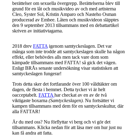
berättelser om sexuella övergrepp. Berättelserna blev till
grund för en låt och musikvideo av och med artisterna
Cleo, Syster Sol, Kristin Amparo och Nasteho Osman
producerad av Embee. Låten och musikvideon släpptes
den 9 september 2013 tillsammans med en debattartikel
skriven av initiativtagarna.
2018 drev
FATTA
igenom samtyckeslagen. Det var
många som inte trodde att samtyckeslagen skulle ha någon
effekt, eller behövdes alls men tack vare dom som
kämpade tillsammans med FATTA! så gick det vägen.
Enligt BRÅs senaste undersökning visar statistisken att
samtyckeslagen fungerar!
Trots detta sker det fortfarande över 100 våldtäkter om
dagen, de flesta i hemmet. Detta tycker vi är helt
oacceptabelt.
FATTA
har checkat av en av de två
viktigaste boxarna
(Samtyckeslagen).
Nu fortsätter vi
kampen tillsammans med dem för en samtyckeskultur, där
alla FATTAR!
Är du med oss? Nu förflyttar vi berg och vi gör det
tillsammans. Klicka nedan för att läsa mer om hur just nu
kan få andra att fatta.