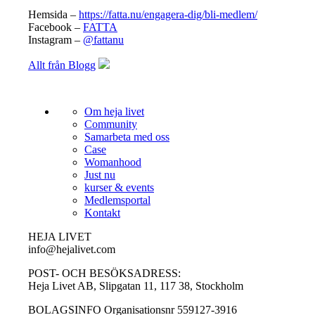
Hemsida –
https://fatta.nu/engagera-dig/bli-medlem/
Facebook –
FATTA
Instagram –
@fattanu
Allt från Blogg
Om heja livet
Community
Samarbeta med oss
Case
Womanhood
Just nu
kurser & events
Medlemsportal
Kontakt
HEJA LIVET
info@hejalivet.com
POST- OCH BESÖKSADRESS:
Heja Livet AB, Slipgatan 11, 117 38, Stockholm
BOLAGSINFO Organisationsnr 559127-3916