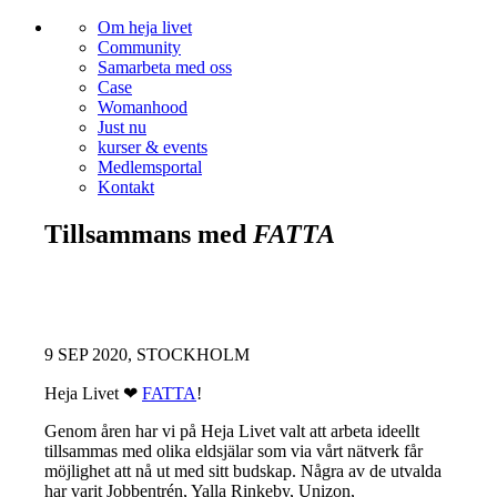
Om heja livet
Community
Samarbeta med oss
Case
Womanhood
Just nu
kurser & events
Medlemsportal
Kontakt
Tillsammans med
FATTA
9 SEP 2020, STOCKHOLM
Heja Livet ❤
FATTA
!
Genom åren har vi på Heja Livet valt att arbeta ideellt
tillsammas med olika eldsjälar som via vårt nätverk får
möjlighet att nå ut med sitt budskap. Några av de utvalda
har varit Jobbentrén, Yalla Rinkeby, Unizon,