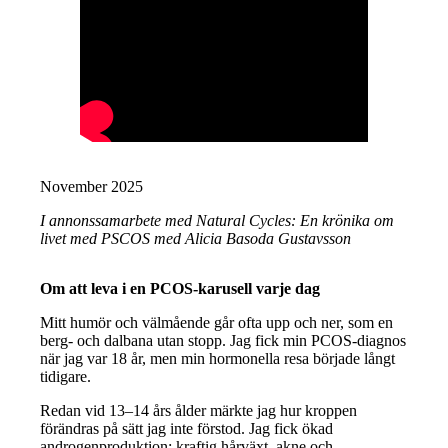
November 2025
I annonssamarbete med Natural Cycles: En krönika om
livet med PSCOS med Alicia Basoda Gustavsson
Om att leva i en PCOS-karusell varje dag
Mitt humör och välmående går ofta upp och ner, som en
berg- och dalbana utan stopp. Jag fick min PCOS-diagnos
när jag var 18 år, men min hormonella resa började långt
tidigare.
Redan vid 13–14 års ålder märkte jag hur kroppen
förändras på sätt jag inte förstod. Jag fick ökad
androgenproduktion; kraftig hårväxt, akne och