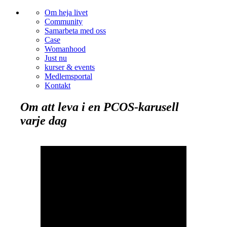
Om heja livet
Community
Samarbeta med oss
Case
Womanhood
Just nu
kurser & events
Medlemsportal
Kontakt
Om att leva i en PCOS-karusell
varje dag