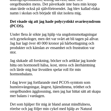
oregelbunden mens. Det påverkade inte bara min kropp
utan tärde också på självförtroendet. Jag blev kallad elaka
namn i skolan och började till slut isolera mig.
Det visade sig att jag hade polycystiskt ovariesyndrom
(PCOS).
Under flera år sökte jag hjälp via ungdomsmottagningar
och gynekologer, men det var svårt att bli tagen på allvar.
Jag har lagt över 40 000 kronor på hårborttagning och
produkter och känslan av ensamhet och frustration var
stor.
Jag slukade all forskning, böcker och artiklar jag kunde
hitta om hormonell hälsa, kost, stress och återhämtning
och lärde mig hur livsstilen spelar roll för min
hormonbalans.
I dag lever jag fortfarande med PCOS-symtom som
humörsvängningar, ångest, hjärndimma, trötthet och
oregelbunden ägglossning, men jag har hittat sätt att skapa
mer balans i vardagen.
Det som hjälper för mig är bland annat mindfulness,
rörelse och jag följer min cykel med hjälp av Natural