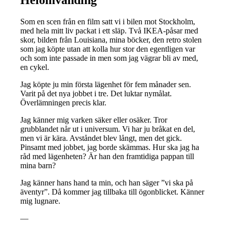
Helomvänding
Som en scen från en film satt vi i bilen mot Stockholm,
med hela mitt liv packat i ett släp. Två IKEA-påsar med
skor, bilden från Louisiana, mina böcker, den retro stolen
som jag köpte utan att kolla hur stor den egentligen var
och som inte passade in men som jag vägrar bli av med,
en cykel.
Jag köpte ju min första lägenhet för fem månader sen.
Varit på det nya jobbet i tre. Det luktar nymålat.
Överlämningen precis klar.
Jag känner mig varken säker eller osäker. Tror
grubblandet når ut i universum. Vi har ju bråkat en del,
men vi är kära. Avståndet blev långt, men det gick.
Pinsamt med jobbet, jag borde skämmas. Hur ska jag ha
råd med lägenheten? Är han den framtidiga pappan till
mina barn?
Jag känner hans hand ta min, och han säger ”vi ska på
äventyr”. Då kommer jag tillbaka till ögonblicket. Känner
mig lugnare.
—