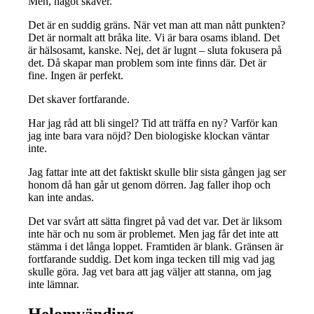
Men, något skaver.
Det är en suddig gräns. När vet man att man nått punkten?
Det är normalt att bråka lite. Vi är bara osams ibland. Det
är hälsosamt, kanske. Nej, det är lugnt – sluta fokusera på
det. Då skapar man problem som inte finns där. Det är
fine. Ingen är perfekt.
Det skaver fortfarande.
Har jag råd att bli singel? Tid att träffa en ny? Varför kan
jag inte bara vara nöjd? Den biologiske klockan väntar
inte.
Jag fattar inte att det faktiskt skulle blir sista gången jag ser
honom då han går ut genom dörren. Jag faller ihop och
kan inte andas.
Det var svårt att sätta fingret på vad det var. Det är liksom
inte här och nu som är problemet. Men jag får det inte att
stämma i det långa loppet. Framtiden är blank. Gränsen är
fortfarande suddig. Det kom inga tecken till mig vad jag
skulle göra. Jag vet bara att jag väljer att stanna, om jag
inte lämnar.