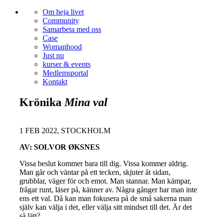
Om heja livet
Community
Samarbeta med oss
Case
Womanhood
Just nu
kurser & events
Medlemsportal
Kontakt
Krönika
Mina val
1 FEB 2022, STOCKHOLM
AV: SOLVOR ØKSNES
Vissa beslut kommer bara till dig. Vissa kommer aldrig.
Man går och väntar på ett tecken, skjuter åt sidan,
grubblar, väger för och emot. Man stannar. Man kämpar,
frågar runt, läser på, känner av. Några gånger har man inte
ens ett val. Då kan man fokusera på de små sakerna man
själv kan välja i det, eller välja sitt mindset till det. Är det
så lätt?