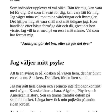
Som individer upplever vi val olika. Rätt för mig, kan vara
fel för dig. Det som är svårt för dig, kan vara lätt för mig.
Jag väger mina val mot mina värderingar och livsregler.
Det hjälper mig att vara snäll mot mitt tidigare jag. Hon
handlade efter bästa förmåga där och då, givet det hon
visste. Jag vill ta er med på en resa i mitt minne. Val som
har format mig.
”Antingen går det bra, eller så går det över”
Jag väljer mitt psyke
Att ta en sväng in på kiosken på vägen hem, det har blivit
en vana nu. Snickers. Det läker, för en liten stund.
Jag har gått hela dagen och i princip inte fått ögonkontakt
med någon. Kanske lärarna bara. Algebra, Physics och
American History. Sen en timme framför datorn på
skolbiblioteket. Långa brev fick min pojkvän på andra
sidan jorden.