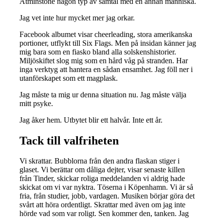
Åtminstone någon typ av samtal med en annan människa.
Jag vet inte hur mycket mer jag orkar.
Facebook albumet visar cheerleading, stora amerikanska
portioner, utflykt till Six Flags. Men på insidan känner jag
mig bara som en fiasko bland alla solskenshistorier.
Miljöskiftet slog mig som en hård våg på stranden. Har
inga verktyg att hantera en sådan ensamhet. Jag föll ner i
utanförskapet som ett magplask.
Jag måste ta mig ur denna situation nu. Jag måste välja
mitt psyke.
Jag åker hem. Utbytet blir ett halvår. Inte ett år.
Tack till valfriheten
Vi skrattar. Bubblorna från den andra flaskan stiger i
glaset. Vi berättar om dåliga dejter, visar senaste killen
från Tinder, skickar roliga meddelanden vi aldrig hade
skickat om vi var nyktra. Töserna i Köpenhamn. Vi är så
fria, från studier, jobb, vardagen. Musiken börjar göra det
svårt att höra ordentligt. Skrattar med även om jag inte
hörde vad som var roligt. Sen kommer den, tanken. Jag