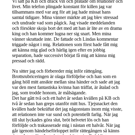
Vi satt på KB och drack vin och pratade om relationer och
livet. Min telefon plingade konstant för killen jag var
tillsammans med var arg för att jag hade missat hans
samtal tidigare. Mina vänner märkte att jag blev stressad
och undrade vad som pågick. Jag visade meddelanden
och försökte skoja bort det med att han är lite av en drama
king och han kommer lugna ner sig snart. Men mina
vänner skrattade inte. De fattade och Lindas kommentar
triggade något i mig. Relationen som först hade fått mig
att känna mig glad och härlig igen efter en jobbig
separation, hade successivt börjat få mig att känna mig
pressad och rädd.
Nu sitter jag och förbereder mig inför rättegång.
Brottsrubriceringen är olaga förföljelse och han som en
gång höll mitt ansikte mellan sina händer och sade att jag
var den mest fantastiska kvinna han träffat, är åtalad och
jag, som trodde honom, är målsägande.
Det har gått två och ett halvt år sedan kvällen på KB och
två år sedan han greps utanför mitt hus. Tjejsnacket den
kvällen hade bekräftat det jag någonstans inom mig visste,
att relationen inte var sund och potentiellt farlig. När jag
till slut lyckades göra slut, bröt helvetet lös och han
förföljde och trakasserade mig i nästan ett halvår. När jag
går igenom händelseförloppet inför rättegången så känns