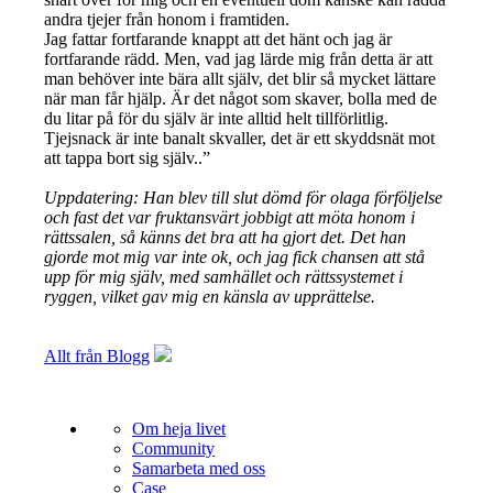
andra tjejer från honom i framtiden.
Jag fattar fortfarande knappt att det hänt och jag är
fortfarande rädd. Men, vad jag lärde mig från detta är att
man behöver inte bära allt själv, det blir så mycket lättare
när man får hjälp. Är det något som skaver, bolla med de
du litar på för du själv är inte alltid helt tillförlitlig.
Tjejsnack är inte banalt skvaller, det är ett skyddsnät mot
att tappa bort sig själv..”
Uppdatering: Han blev till slut dömd för olaga förföljelse
och fast det var fruktansvärt jobbigt att möta honom i
rättssalen, så känns det bra att ha gjort det. Det han
gjorde mot mig var inte ok, och jag fick chansen att stå
upp för mig själv, med samhället och rättssystemet i
ryggen, vilket gav mig en känsla av upprättelse.
Allt från Blogg
Om heja livet
Community
Samarbeta med oss
Case