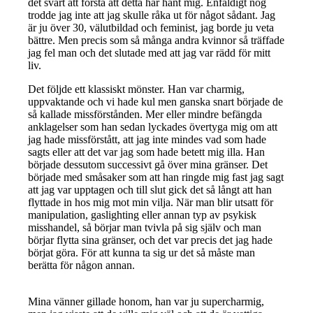
det svårt att förstå att detta har hänt mig. Enfaldigt nog
trodde jag inte att jag skulle råka ut för något sådant. Jag
är ju över 30, välutbildad och feminist, jag borde ju veta
bättre. Men precis som så många andra kvinnor så träffade
jag fel man och det slutade med att jag var rädd för mitt
liv.
Det följde ett klassiskt mönster. Han var charmig,
uppvaktande och vi hade kul men ganska snart började de
så kallade missförstånden. Mer eller mindre befängda
anklagelser som han sedan lyckades övertyga mig om att
jag hade missförstått, att jag inte mindes vad som hade
sagts eller att det var jag som hade betett mig illa. Han
började dessutom successivt gå över mina gränser. Det
började med småsaker som att han ringde mig fast jag sagt
att jag var upptagen och till slut gick det så långt att han
flyttade in hos mig mot min vilja. När man blir utsatt för
manipulation, gaslighting eller annan typ av psykisk
misshandel, så börjar man tvivla på sig själv och man
börjar flytta sina gränser, och det var precis det jag hade
börjat göra. För att kunna ta sig ur det så måste man
berätta för någon annan.
Mina vänner gillade honom, han var ju supercharmig,