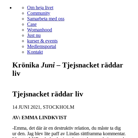
Om heja livet
Community
Samarbeta med oss
Case
Womanhood
Just nu
kurser & events
Medlemsportal
Kontakt
Krönika
Juni –
Tjejsnacket räddar
liv
Tjejsnacket räddar liv
14 JUNI 2021, STOCKHOLM
AV: EMMA LINDKVIST
-Emma, det där är en destruktiv relation, du måste ta dig
ur den. Jag blev lite paff av Lindas rättframma kommentar.