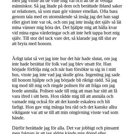
men jag visste att de ville mig väl och att de är vettiga
människor. Så jag litade på dem och berättade ibland saker
ur relationen, så som man gör vänner emellan. Ofta bara
genom tala med en utomstående så insåg jag det han sagt
eller gjort inte var ok, och om jag inte insåg det själv så lät
mina vänner mig höra det. Det hjälpte mig att hålla kvar
vid mina egna värderingar och att inte helt tappa bort mig
själv. Till stor del tack vare det, så klarade jag till slut av
att bryta med honom.
Ärligt talat så vet jag inte hur det här hade slutat, om jag
inte hade berättat för folk vad jag blev utsatt för. Han
började förfölja mig och när han försökte ta sig in i mitt
hus, visste jag inte vad jag skulle göra. Ingenting jag sade
till honom hjälpte och jag började bli riktigt rädd. Så jag
tog mod till mig och ringde polisen för att fråga om jag
borde anmäla. Polisen sade till mig att man har rätt att få
vara ifred i sitt hem. Hon rådde mig till att anmäla och
varnade mig också för att det kunde eskalera och bli
farligt. Hon gav mig många bra råd och det kanske allra
viktigaste var att se till att min omgivning visste vad som
hände.
Därför berättade jag för alla. Det var jobbigt och pinsamt
men faktum är att jag aldrig kände mig dömd eller