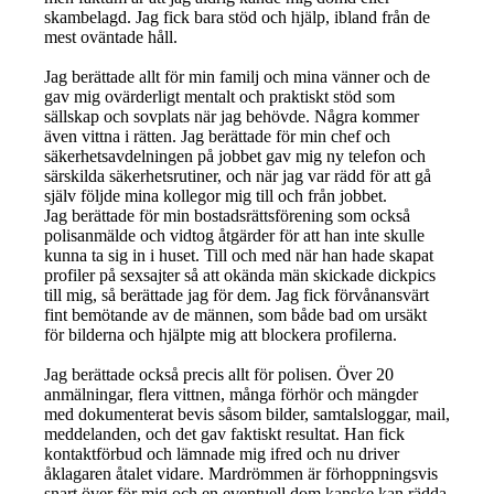
skambelagd. Jag fick bara stöd och hjälp, ibland från de
mest oväntade håll.
Jag berättade allt för min familj och mina vänner och de
gav mig ovärderligt mentalt och praktiskt stöd som
sällskap och sovplats när jag behövde. Några kommer
även vittna i rätten. Jag berättade för min chef och
säkerhetsavdelningen på jobbet gav mig ny telefon och
särskilda säkerhetsrutiner, och när jag var rädd för att gå
själv följde mina kollegor mig till och från jobbet.
Jag berättade för min bostadsrättsförening som också
polisanmälde och vidtog åtgärder för att han inte skulle
kunna ta sig in i huset. Till och med när han hade skapat
profiler på sexsajter så att okända män skickade dickpics
till mig, så berättade jag för dem. Jag fick förvånansvärt
fint bemötande av de männen, som både bad om ursäkt
för bilderna och hjälpte mig att blockera profilerna.
Jag berättade också precis allt för polisen. Över 20
anmälningar, flera vittnen, många förhör och mängder
med dokumenterat bevis såsom bilder, samtalsloggar, mail,
meddelanden, och det gav faktiskt resultat. Han fick
kontaktförbud och lämnade mig ifred och nu driver
åklagaren åtalet vidare. Mardrömmen är förhoppningsvis
snart över för mig och en eventuell dom kanske kan rädda