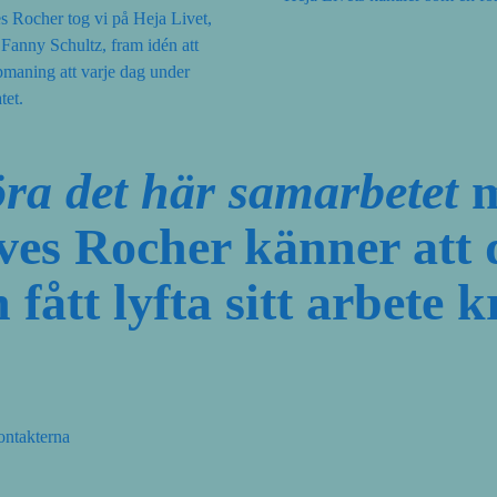
s Rocher tog vi på Heja Livet,
Fanny Schultz, fram idén att
pmaning att varje dag under
tet.
öra det här samarbetet
m
 Yves Rocher känner att
 fått lyfta sitt arbete k
ontakterna