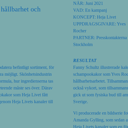
NÄR: Juni 2021
hållbarhet och
VAD: En kampanj
KONCEPT: Heja Livet
UPPDRAGSGIVARE: Yves
Rocher
PARTNER: Presskontakterna
Stockholm
RESULTAT
atera befintligt sortiment, för
Fanny Schultz illustrerade kal
ra möjligt. Skönhetsindustrin
schampookakor som Yves Roche
formula, hur ingredienserna tas
hållbarhetsarbetet. Tillsamma
teende måste ses över. Därav
också vykort, som tillsamma
okakor som Heja Livet fått
gick ut som fysiska bud till a
enom Heja Livets kanaler till
Sverige.
Vi producerade en bildserie fo
Amanda Gylling, som sedan a
Heja Livets kanaler som en fö