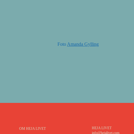
Foto
Amanda Gylling
HEJA LIVET
OM HEJA LIVET
info@hejalivet.com