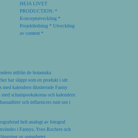
HEJA LIVET
PRODUCTION: *
Konceptutveckling *
Projektledning * Utveckling
av content *
endern utifrån de botaniska
r har släppt som en produkt i sitt
ns med kalendern illustrerade Fanny
ns med schampookakorna och kalendern
mbassadörer och influencers runt om i
tograferad helt analogt av fotograf
nvändes i Fannys, Yves Rochers och
rlängning av samarbetet.