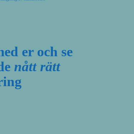
ed er och se
 de
nått rätt
ring