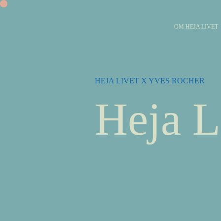
OM HEJA LIVET
HEJA LIVET X YVES ROCHER
Heja L