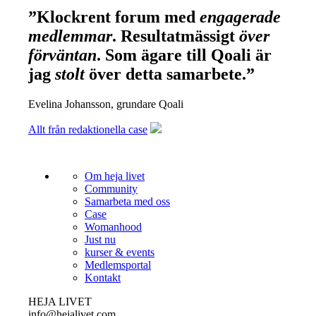
”
Klockrent forum med
engagerade
medlemmar
. Resultatmässigt
över
förväntan
. Som ägare till Qoali är
jag
stolt
över detta samarbete.
”
Evelina Johansson, grundare Qoali
Allt från redaktionella case
Om heja livet
Community
Samarbeta med oss
Case
Womanhood
Just nu
kurser & events
Medlemsportal
Kontakt
HEJA LIVET
info@hejalivet.com