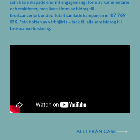
som både skapade enormt engagemang i form av kommentarer
och reaktioner, men även i form av bidrag till
Bröstcancerförbundet. Totalt samlade kampanjen in
107 769
SEK
. Från botten av vårt hjärta – tack till alla som bidrog till
bröstcancerforskning.
ALLT FRÅN CASE