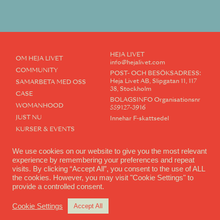
HEJA LIVET
OM HEJA LIVET
info@hejalivet.com
COMMUNITY
POST- OCH BESÖKSADRESS:
Heja Livet AB, Slipgatan 11, 117
SAMARBETA MED OSS
38, Stockholm
CASE
BOLAGSINFO Organisationsnr
WOMANHOOD
559127-3916
JUST NU
Innehar F-skattsedel
KURSER & EVENTS
MEDLEMSPORTAL
We use cookies on our website to give you the most relevant
KONTAKT
experience by remembering your preferences and repeat
visits. By clicking “Accept All”, you consent to the use of ALL
COMMUNITY
the cookies. However, you may visit "Cookie Settings" to
provide a controlled consent.
Cookie Settings
Accept All