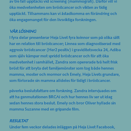
av tre fall upptäcks vid screening (mammografi). Därför vill vi
öka medvetenheten om bröstcancer och vikten av tidig
upptäckt. Tillsammans kan vi åstadkomma en förändring och
öka engagemanget för den livsviktiga forskningen.
VÅR LÖSNING
I fyra delar presenterar Heja Livet fyra kvinnor som på olika sätt
har en relation till bröstcancer; Linnea som diagnostiserad med
aggresiv bröstcancer (Her2 positiv) i graviditetsvecka 24, Adiba
som själv kämpar mot spridd bröstcancer och för att öka
medvetenhet i samhället, Zandra som opererade två helt frisk
bröst för att bryta det familjemönster som tog både hennes
mamma, moster och mormor och Emely, Heja Livets grundare,
som förlorade sin mamma alldeles för tidigt i bröstcancer.
påverka beslutsfattare om forskning. Zandra intervjuades om
att ha genmutationen BRCA1 och hur hennes liv ser ut idag
sedan hennes stora beslut. Emely och bror Oliver hyllade sin
mamma Suzanne med en gripande film.
RESULTAT
Under fem veckor delades inläggen på Heja Livet Facebook,