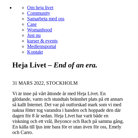
Om heja livet
Community
Samarbeta med oss
Case
Womanhood
Just nu
kurser & events
Medlemsportal
Kontakt
Heja Livet
– End of an era.
31 MARS 2022, STOCKHOLM
Vi är inne på vårt åttonde år med Heja Livet. En
glödande, varm och stundtals brännhet plats på ett annars
så kallt Internet. Det var på outforskad mark som vi med
nakna fötter tog varandra i handen och hoppade den där
dagen för 8 år sedan. Heja Livet har varit både en
viskning och ett vrål, Beyonce och Bach på samma gång.
En källa till ljus inte bara för er utan även för oss, Emely
och Carro.