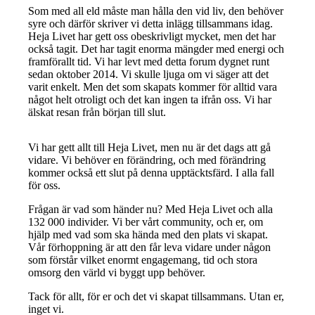
Som med all eld måste man hålla den vid liv, den behöver
syre och därför skriver vi detta inlägg tillsammans idag.
Heja Livet har gett oss obeskrivligt mycket, men det har
också tagit. Det har tagit enorma mängder med energi och
framförallt tid. Vi har levt med detta forum dygnet runt
sedan oktober 2014. Vi skulle ljuga om vi säger att det
varit enkelt. Men det som skapats kommer för alltid vara
något helt otroligt och det kan ingen ta ifrån oss. Vi har
älskat resan från början till slut.
Vi har gett allt till Heja Livet, men nu är det dags att gå
vidare. Vi behöver en förändring, och med förändring
kommer också ett slut på denna upptäcktsfärd. I alla fall
för oss.
Frågan är vad som händer nu? Med Heja Livet och alla
132 000 individer. Vi ber vårt community, och er, om
hjälp med vad som ska hända med den plats vi skapat.
Vår förhoppning är att den får leva vidare under någon
som förstår vilket enormt engagemang, tid och stora
omsorg den värld vi byggt upp behöver.
Tack för allt, för er och det vi skapat tillsammans. Utan er,
inget vi.