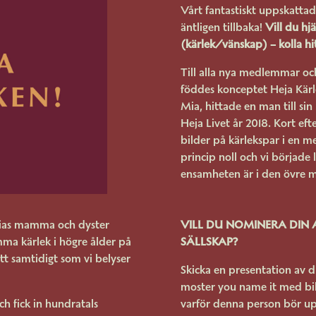
Vårt fantastiskt uppskatt
äntligen tillbaka!
Vill du hj
(kärlek/vänskap) – kolla hit
Till alla nya medlemmar o
föddes konceptet Heja Kär
Mia, hittade en man till s
Heja Livet år 2018. Kort eft
bilder på kärlekspar i en me
princip noll och vi började 
ensamheten är i den övre 
Mias mamma och dyster
VILL DU NOMINERA DIN
amma kärlek i högre ålder på
SÄLLSKAP?
tt samtidigt som vi belyser
Skicka en presentation av 
moster you name it med bil
h fick in hundratals
varför denna person bör up