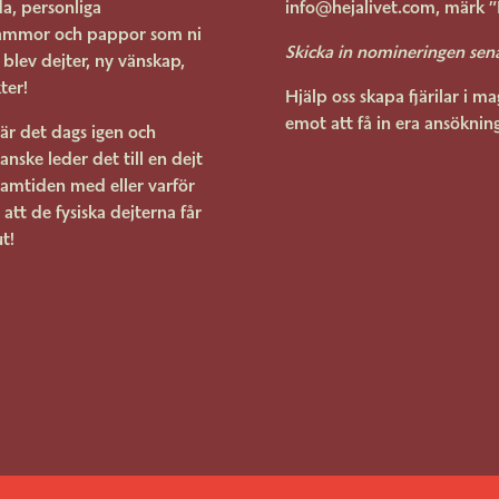
da, personliga
info@hejalivet.com, märk ”
 mammor och pappor som ni
Skicka in nomineringen sen
 blev dejter, ny vänskap,
ter!
Hjälp oss skapa fjärilar i m
emot att få in era ansöknin
r det dags igen och
Kanske leder det till en dejt
ramtiden med eller varför
att de fysiska dejterna får
t!