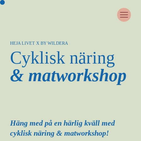
OM HEJA LIVET
HEJA LIVET X BY WILDERA
COMMUNITY
Cyklisk näring
SAMARBETA MED OSS
CASE
& matworkshop
WOMANHOOD
JUST NU
KURSER & EVENTS
MEDLEMSPORTAL
KONTAKT
Häng med på en härlig kväll med
cyklisk näring & matworkshop!