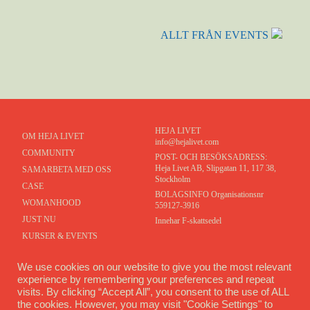
ALLT FRÅN EVENTS
HEJA LIVET
OM HEJA LIVET
info@hejalivet.com
COMMUNITY
POST- OCH BESÖKSADRESS:
Heja Livet AB, Slipgatan 11, 117 38,
SAMARBETA MED OSS
Stockholm
CASE
BOLAGSINFO Organisationsnr
WOMANHOOD
559127-3916
JUST NU
Innehar F-skattsedel
KURSER & EVENTS
MEDLEMSPORTAL
We use cookies on our website to give you the most relevant
KONTAKT
experience by remembering your preferences and repeat
visits. By clicking “Accept All”, you consent to the use of ALL
COMMUNITY
the cookies. However, you may visit "Cookie Settings" to