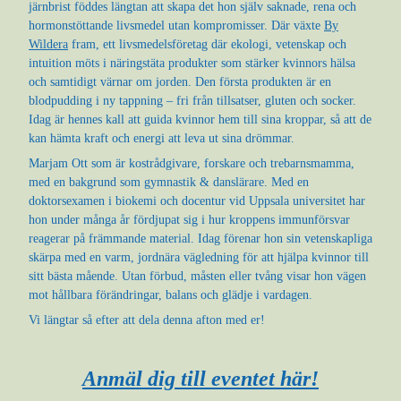
järnbrist föddes längtan att skapa det hon själv saknade, rena och
hormonstöttande livsmedel utan kompromisser. Där växte
By
Wildera
fram, ett livsmedelsföretag där ekologi, vetenskap och
intuition möts i näringstäta produkter som stärker kvinnors hälsa
och samtidigt värnar om jorden. Den första produkten är en
blodpudding i ny tappning – fri från tillsatser, gluten och socker.
Idag är hennes kall att guida kvinnor hem till sina kroppar, så att de
kan hämta kraft och energi att leva ut sina drömmar.
Marjam Ott som är kostrådgivare, forskare och trebarnsmamma,
med en bakgrund som gymnastik & danslärare. Med en
doktorsexamen i biokemi och docentur vid Uppsala universitet har
hon under många år fördjupat sig i hur kroppens immunförsvar
reagerar på främmande material. Idag förenar hon sin vetenskapliga
skärpa med en varm, jordnära vägledning för att hjälpa kvinnor till
sitt bästa mående. Utan förbud, måsten eller tvång visar hon vägen
mot hållbara förändringar, balans och glädje i vardagen.
Vi längtar så efter att dela denna afton med er!
Anmäl dig till eventet här!