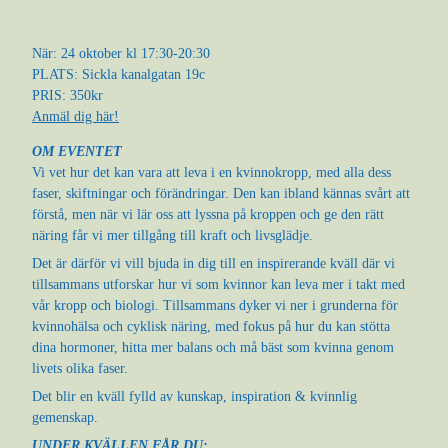
När: 24 oktober kl 17:30-20:30
PLATS: Sickla kanalgatan 19c
PRIS: 350kr
Anmäl dig här!
OM EVENTET
Vi vet hur det kan vara att leva i en kvinnokropp, med alla dess
faser, skiftningar och förändringar. Den kan ibland kännas svårt att
förstå, men när vi lär oss att lyssna på kroppen och ge den rätt
näring får vi mer tillgång till kraft och livsglädje.
Det är därför vi vill bjuda in dig till en inspirerande kväll där vi
tillsammans utforskar hur vi som kvinnor kan leva mer i takt med
vår kropp och biologi. Tillsammans dyker vi ner i grunderna för
kvinnohälsa och cyklisk näring, med fokus på hur du kan stötta
dina hormoner, hitta mer balans och må bäst som kvinna genom
livets olika faser.
Det blir en kväll fylld av kunskap, inspiration & kvinnlig
gemenskap.
UNDER KVÄLLEN FÅR DU: