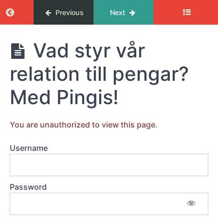
Introduktion
Return to course: ABC i privatekonomi
Previous
Next
till
kursen
ABC i
Vad styr vår
1.
privatekonomi
Sparande
relation till pengar?
Intro
Med Pingis!
med
Pingis
-
Varför
ska du
You are unauthorized to view this page.
spara?
Reflektion
Username
innan du
fortsätter
Föreläsning
Password
med Julia
Vad
styr vår