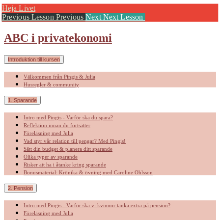
Return
Heja Livet
to
Previous Lesson
Previous
Next
Next Lesson
course:
ABC
ABC i privatekonomi
i
privatekonomi
Introduktion till kursen
Välkommen från Pingis & Julia
Husregler & community
1. Sparande
Intro med Pingis - Varför ska du spara?
Reflektion innan du fortsätter
Föreläsning med Julia
Vad styr vår relation till pengar? Med Pingis!
Sätt din budget & planera ditt sparande
Olika typer av sparande
Risker att ha i åtanke kring sparande
Bonusmaterial: Krönika & övning med Caroline Ohlsson
2. Pension
Intro med Pingis - Varför ska vi kvinnor tänka extra på pension?
Föreläsning med Julia