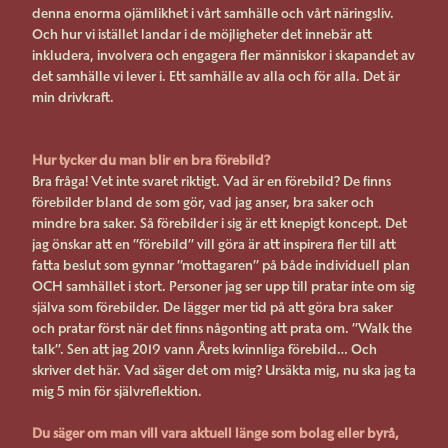
denna enorma ojämlikhet i vårt samhälle och vårt näringsliv.
Och hur vi istället landar i de möjligheter det innebär att
inkludera, involvera och engagera fler människor i skapandet av
det samhälle vi lever i. Ett samhälle av alla och för alla. Det är
min drivkraft.
Hur tycker du man blir en bra förebild?
Bra fråga! Vet inte svaret riktigt. Vad är en förebild? De finns
förebilder bland de som gör, vad jag anser, bra saker och
mindre bra saker. Så förebilder i sig är ett knepigt koncept. Det
jag önskar att en ”förebild” vill göra är att inspirera fler till att
fatta beslut som gynnar ”mottagaren” på både individuell plan
OCH samhället i stort. Personer jag ser upp till pratar inte om sig
själva som förebilder. De lägger mer tid på att göra bra saker
och pratar först när det finns någonting att prata om. ”Walk the
talk”. Sen att jag 2019 vann Årets kvinnliga förebild… Och
skriver det här. Vad säger det om mig? Ursäkta mig, nu ska jag ta
mig 5 min för självreflektion.
Du säger om man vill vara aktuell länge som bolag eller byrå,