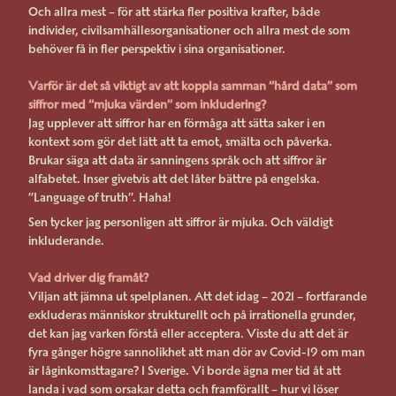
Och allra mest – för att stärka fler positiva krafter, både
individer, civilsamhällesorganisationer och allra mest de som
behöver få in fler perspektiv i sina organisationer.
Varför är det så viktigt av att koppla samman “hård data” som
siffror med “mjuka värden” som inkludering?
Jag upplever att siffror har en förmåga att sätta saker i en
kontext som gör det lätt att ta emot, smälta och påverka.
Brukar säga att data är sanningens språk och att siffror är
alfabetet. Inser givetvis att det låter bättre på engelska.
”Language of truth”. Haha!
Sen tycker jag personligen att siffror är mjuka. Och väldigt
inkluderande.
Vad driver dig framåt?
Viljan att jämna ut spelplanen. Att det idag – 2021 – fortfarande
exkluderas människor strukturellt och på irrationella grunder,
det kan jag varken förstå eller acceptera. Visste du att det är
fyra gånger högre sannolikhet att man dör av Covid-19 om man
är låginkomsttagare? I Sverige. Vi borde ägna mer tid åt att
landa i vad som orsakar detta och framförallt – hur vi löser