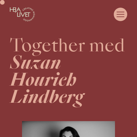
Together med
OM HEJA LIVET
COMMUNITY
Suzan
SAMARBETA MED OSS
CASE
Hourieh
WOMANHOOD
JUST NU
Lindberg
KURSER & EVENTS
MEDLEMSPORTAL
KONTAKT