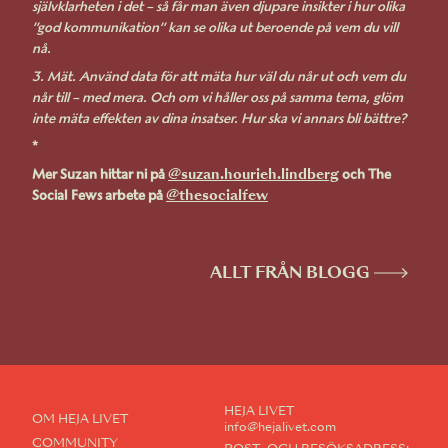
självklarheten i det – så får man även djupare insikter i hur olika
”god kommunikation” kan se olika ut beroende på vem du vill
nå.
3. Mät. Använd data för att mäta hur väl du når ut och vem du
når till – med mera. Och om vi håller oss på samma tema, glöm
inte mäta effekten av dina insatser. Hur ska vi annars bli bättre?
*
@suzan.hourieh.lindberg
Mer Suzan hittar ni på
och The
@thesocialfew
Social Fews arbete på
ALLT FRÅN BLOGG
HEJA LIVET
OM HEJA LIVET
info@hejalivet.com
COMMUNITY