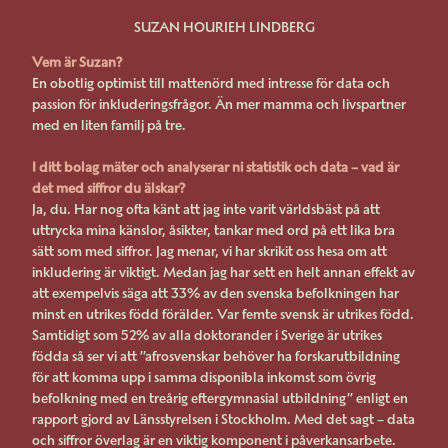
SUZAN HOURIEH LINDBERG
Vem är Suzan?
En obotlig optimist till mattenörd med intresse för data och
passion för inkluderingsfrågor. Än mer mamma och livspartner
med en liten familj på tre.
I ditt bolag mäter och analyserar ni statistik och data – vad är
det med siffror du älskar?
Ja, du. Har nog ofta känt att jag inte varit världsbäst på att
uttrycka mina känslor, åsikter, tankar med ord på ett lika bra
sätt som med siffror. Jag menar, vi har skrikit oss hesa om att
inkludering är viktigt. Medan jag har sett en helt annan effekt av
att exempelvis säga att 33% av den svenska befolkningen har
minst en utrikes född förälder. Var femte svensk är utrikes född.
Samtidigt som 52% av alla doktorander i Sverige är utrikes
födda så ser vi att ”afrosvenskar behöver ha forskarutbildning
för att komma upp i samma disponibla inkomst som övrig
befolkning med en treårig eftergymnasial utbildning” enligt en
rapport gjord av Länsstyrelsen i Stockholm. Med det sagt – data
och siffror överlag är en viktig komponent i påverkansarbete.