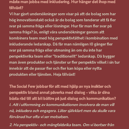
måste man jobba med inkludering. Hur hänger det ihop med
tillväxt?
Vi har gjort undersökningar som visar på att de bolag som har
hög innovationstakt också är de bolag som tenderar att få fler
svar på samma fråga eller lösningar. Hur får man fler svar på
samma fråga? Jo, enligt våra undersökningar genom att
kombinera team med hög perspektivtäthet i kombination med
inkluderande ledarskap. Då får man nämligen 10 gånger fler
svar på samma fråga eller utmaning än om du inte har
perspektivrika team eller ”traditionellt” ledarskap. Då bygger
man även produkter och tjänster ur fler perspektiv vilket i sin tur
innebär att de passar fler och fler kan köpa eller nytta
produkten eller tjänsten. Heja tillväxt!
The Social Few jobbar för att med hjälp av nya insikter och
perspektiv bland annat påverka med dialog – vilka är dina
bästa råd till att bli bättre på just dialog och kommunikation?
1. Att i utformning av kommunikationen involvera de man vill
nå, inkludera och engagera. Låter självklart men du skulle vara
förvånad hur ofta vi ser motsatsen.
2. Ha perspektiv- och mångfaldsrika team. Om vi bortser från