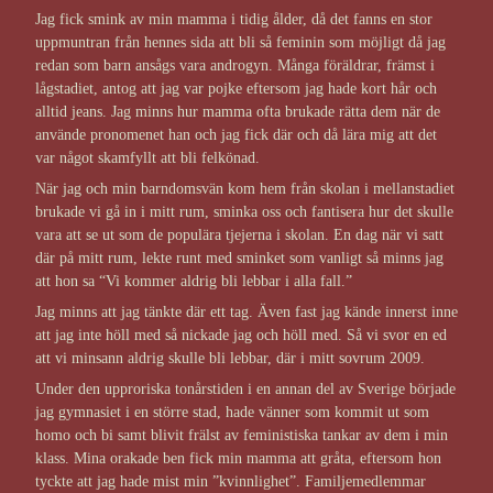
Jag fick smink av min mamma i tidig ålder, då det fanns en stor
uppmuntran från hennes sida att bli så feminin som möjligt då jag
redan som barn ansågs vara androgyn. Många föräldrar, främst i
lågstadiet, antog att jag var pojke eftersom jag hade kort hår och
alltid jeans. Jag minns hur mamma ofta brukade rätta dem när de
använde pronomenet han och jag fick där och då lära mig att det
var något skamfyllt att bli felkönad.
När jag och min barndomsvän kom hem från skolan i mellanstadiet
brukade vi gå in i mitt rum, sminka oss och fantisera hur det skulle
vara att se ut som de populära tjejerna i skolan. En dag när vi satt
där på mitt rum, lekte runt med sminket som vanligt så minns jag
att hon sa “Vi kommer aldrig bli lebbar i alla fall.”
Jag minns att jag tänkte där ett tag. Även fast jag kände innerst inne
att jag inte höll med så nickade jag och höll med. Så vi svor en ed
att vi minsann aldrig skulle bli lebbar, där i mitt sovrum 2009.
Under den upproriska tonårstiden i en annan del av Sverige började
jag gymnasiet i en större stad, hade vänner som kommit ut som
homo och bi samt blivit frälst av feministiska tankar av dem i min
klass. Mina orakade ben fick min mamma att gråta, eftersom hon
tyckte att jag hade mist min ”kvinnlighet”. Familjemedlemmar