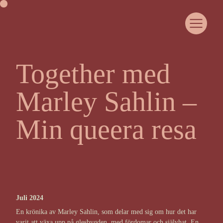
Together med
OM HEJA LIVET
COMMUNITY
Marley Sahlin –
SAMARBETA MED OSS
CASE
WOMANHOOD
Min queera resa
JUST NU
KURSER & EVENTS
MEDLEMSPORTAL
KONTAKT
Juli 2024
En krönika av Marley Sahlin, som delar med sig om hur det har
varit att växa upp på glesbygden, med fördomar och självhat. En