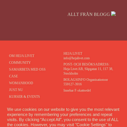
ALLT FRÅN BLOGG
HEJA LIVET
OM HEJA LIVET
info@hejalivet.com
COMMUNITY
POST- OCH BESÖKSADRESS:
Heja Livet AB, Slipgatan 11, 117 38,
SAMARBETA MED OSS
Stockholm
CASE
BOLAGSINFO Organisationsnr
WOMANHOOD
559127-3916
JUST NU
Innehar F-skattsedel
KURSER & EVENTS
MEDLEMSPORTAL
We use cookies on our website to give you the most relevant
KONTAKT
experience by remembering your preferences and repeat
visits. By clicking “Accept All”, you consent to the use of ALL
COMMUNITY
the cookies. However, you may visit "Cookie Settings" to