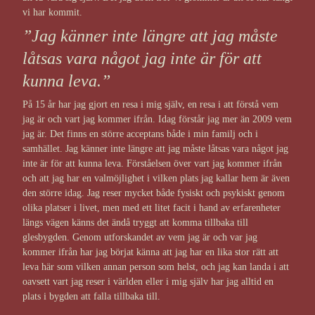
vi har kommit.
”Jag känner inte längre att jag måste
låtsas vara något jag inte är för att
kunna leva.”
På 15 år har jag gjort en resa i mig själv, en resa i att förstå vem
jag är och vart jag kommer ifrån. Idag förstår jag mer än 2009 vem
jag är. Det finns en större acceptans både i min familj och i
samhället. Jag känner inte längre att jag måste låtsas vara något jag
inte är för att kunna leva. Förståelsen över vart jag kommer ifrån
och att jag har en valmöjlighet i vilken plats jag kallar hem är även
den större idag. Jag reser mycket både fysiskt och psykiskt genom
olika platser i livet, men med ett litet facit i hand av erfarenheter
längs vägen känns det ändå tryggt att komma tillbaka till
glesbygden. Genom utforskandet av vem jag är och var jag
kommer ifrån har jag börjat känna att jag har en lika stor rätt att
leva här som vilken annan person som helst, och jag kan landa i att
oavsett vart jag reser i världen eller i mig själv har jag alltid en
plats i bygden att falla tillbaka till.