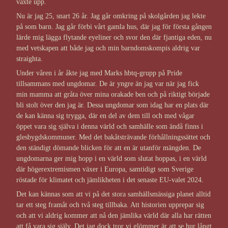
växte upp.
Nu är jag 25, snart 26 år. Jag går omkring på skolgården jag lekte
på som barn. Jag går förbi vårt gamla hus, där jag för första gången
lärde mig lägga flytande eyeliner och svor den där fjantiga eden, nu
med vetskapen att både jag och min barndomskompis aldrig var
straighta.
Under våren i år åkte jag med Marks hbtq-grupp på Pride
tillsammans med ungdomar. De är yngre än jag var när jag fick
min mamma att gråta över mina orakade ben och på riktigt började
bli stolt över den jag är. Dessa ungdomar som idag har en plats där
de kan känna sig trygga, där en del av dem till och med vågar
öppet vara sig själva i denna värld och samhälle som ändå finns i
glesbygdskommuner. Med det bakåtsträvande förhållningssättet och
den ständigt dömande blicken för att en är utanför mängden. De
ungdomarna ger mig hopp i en värld som slutat hoppas, i en värld
där högerextremismen växer i Europa, samtidigt som Sverige
röstade för klimatet och jämlikheten i det senaste EU-valet 2024.
Det kan kännas som att vi på det stora samhällsmässiga planet alltid
tar ett steg framåt och två steg tillbaka. Att historien upprepar sig
och att vi aldrig kommer att nå den jämlika värld där alla har rätten
att få vara sig själv. Det jag dock tror vi glömmer är att se hur långt