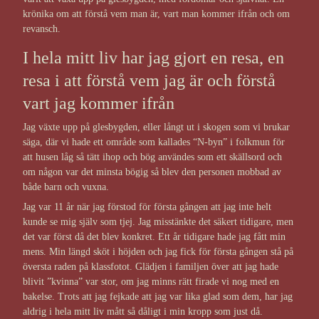
krönika om att förstå vem man är, vart man kommer ifrån och om
revansch.
I hela mitt liv har jag gjort en resa, en
resa i att förstå vem jag är och förstå
vart jag kommer ifrån
Jag växte upp på glesbygden, eller långt ut i skogen som vi brukar
säga, där vi hade ett område som kallades “N-byn” i folkmun för
att husen låg så tätt ihop och bög användes som ett skällsord och
om någon var det minsta bögig så blev den personen mobbad av
både barn och vuxna.
Jag var 11 år när jag förstod för första gången att jag inte helt
kunde se mig själv som tjej. Jag misstänkte det säkert tidigare, men
det var först då det blev konkret. Ett år tidigare hade jag fått min
mens. Min längd sköt i höjden och jag fick för första gången stå på
översta raden på klassfotot. Glädjen i familjen över att jag hade
blivit ”kvinna” var stor, om jag minns rätt firade vi nog med en
bakelse. Trots att jag fejkade att jag var lika glad som dem, har jag
aldrig i hela mitt liv mått så dåligt i min kropp som just då.