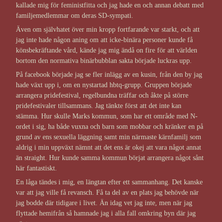
kallade mig för feministfitta och jag hade en och annan debatt med
familjemedlemmar om deras SD-sympati.
Även om självhatet över min kropp fortfarande var starkt, och att
jag inte hade någon aning om att icke-binära personer kunde få
könsbekräftande vård, kände jag mig ändå on fire för att världen
bortom den normativa binärbubblan sakta började luckras upp.
På facebook började jag se fler inlägg av en kusin, från den by jag
hade växt upp i, om en nystartad hbtq-grupp. Gruppen började
arrangera pridefestival, regelbundna träffar och åkte på större
pridefestivaler tillsammans. Jag tänkte först att det inte kan
stämma. Hur skulle Marks kommun, som har ett område med N-
ordet i sig, ha både vuxna och barn som mobbar och kränker en på
grund av ens sexuella läggning samt min närmaste kärnfamilj som
aldrig i min uppväxt nämnt att det ens är okej att vara något annat
än straight. Hur kunde samma kommun börjat arrangera något sånt
här fantastiskt.
En låga tändes i mig, en längtan efter ett sammanhang. Det kanske
var att jag ville få revansch. Få ta del av en plats jag behövde när
jag bodde där tidigare i livet. Än idag vet jag inte, men när jag
flyttade hemifrån så hamnade jag i alla fall omkring byn där jag