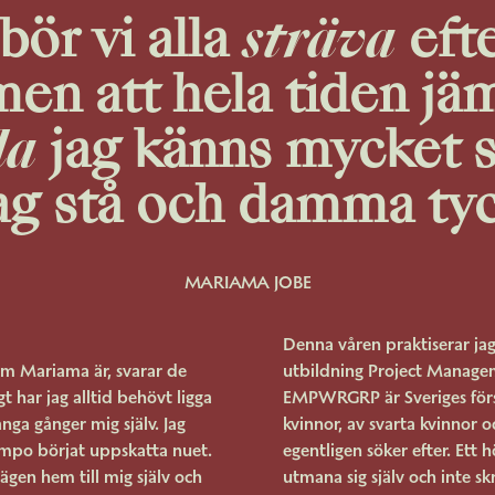
 bör vi alla
sträva
efte
en att hela tiden jä
da
jag känns mycket s
ag stå och damma tyc
MARIAMA JOBE
Denna våren praktiserar 
em Mariama är, svarar de
utbildning Project Manage
gt har jag alltid behövt ligga
EMPWRGRP är Sveriges först
nga gånger mig själv. Jag
kvinnor, av svarta kvinnor 
empo börjat uppskatta nuet.
egentligen söker efter. Ett
vägen hem till mig själv och
utmana sig själv och inte s