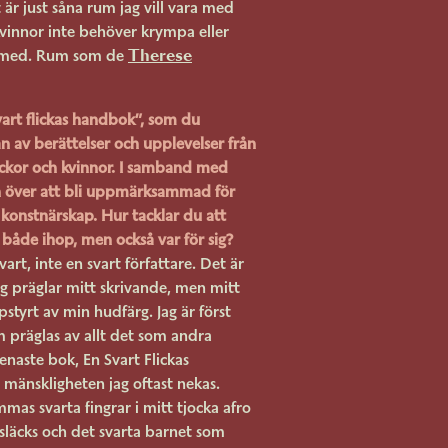
 är just såna rum jag vill vara med
kvinnor inte behöver krympa eller
Therese
ra med. Rum som de
vart flickas handbok”, som du
n av berättelser och upplevelser från
lickor och kvinnor. I samband med
 över att bli uppmärksammad för
tt konstnärskap. Hur tacklar du att
 både ihop, men också var för sig?
vart, inte en svart författare. Det är
rg präglar mitt skrivande, men mitt
styrt av min hudfärg. Jag är först
 präglas av allt det som andra
enaste bok, En Svart Flickas
mänskligheten jag oftast nekas.
s svarta fingrar i mitt tjocka afro
läcks och det svarta barnet som