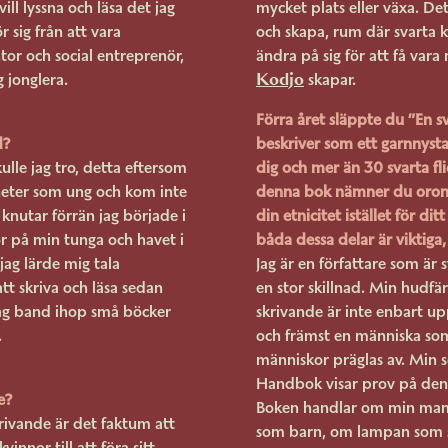
ll lyssna och läsa det jag
mycket plats eller växa. Det
r sig från att vara
och skapa, rum där svarta 
ntor och social entreprenör,
ändra på sig för att få va
Kodjo
g jonglera.
skapar.
Förra året släppte du ”En s
d?
beskriver som ett garnnysta
kulle jag tro, detta eftersom
dig och mer än 30 svarta f
igheter som ung och kom inte
denna bok nämner du oron
nutar förrän jag började i
din etnicitet istället för di
r på min tunga och havet i
båda dessa delar är viktiga,
ag lärde mig tala
Jag är en författare som är s
att skriva och läsa sedan
en stor skillnad. Min hudfä
jag band ihop små böcker
skrivande är inte enbart upp
.
och främst en människa som
människor präglas av. Min s
Handbok visar prov på den 
e?
Boken handlar om min mamma
rivande är det faktum att
som barn, om lampan som s
nnor till att föra sitt