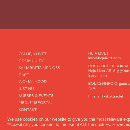
HEJA LIVET
OM HEJA LIVET
info@hejalivet.com
COMMUNITY
POST- OCH BESÖKSA
SAMARBETA MED OSS
Heja Livet AB, Slipgatan 1
CASE
Stockholm
WOMANHOOD
BOLAGSINFO Organisati
3916
JUST NU
KURSER & EVENTS
Innehar F-skattsedel
MEDLEMSPORTAL
KONTAKT
We use cookies on our website to give you the most relevant exp
“Accept All”, you consent to the use of ALL the cookies. However,