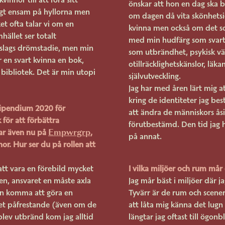
önskar att hon en dag ska b
digt ensam på hyllorna men
om dagen då vita skönhetsi
et ofta talar vi om en
kvinna men också om det so
hället ser totalt
med min hudfärg som svart
 slags drömstadie, men min
som utbrändhet, psykisk vä
r en svart kvinna en bok,
otillräcklighetskänslor, läk
bibliotek. Det är min utopi
självutveckling.
Jag har med åren lärt mig at
kring de identiteter jag be
tipendium 2020 för
att ändra de människors ås
 för att förbättra
förutbestämd. Den tid jag h
Empwrgrp
rar även nu på
,
på annat.
nor. Hur ser du på rollen att
att vara en förebild mycket
I vilka miljöer och rum mår 
 en, ansvaret en måste axla
Jag mår bäst i miljöer där j
kan komma att göra en
Tyvärr är de rum och scener 
et påfrestande (även om de
att låta mig känna det lugn j
blev utbränd kom jag alltid
längtar jag oftast till ögonb