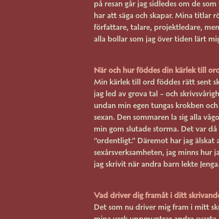
på resan går jag sidledes om de som vi
har att säga och skapar. Mina titlar rö
författare, talare, projektledare, me
alla bollar som jag över tiden lärt mi
När och hur föddes din kärlek till or
Min kärlek till ord föddes rätt sent s
jag led av grova tal – och skrivsvår
undan min egen tungas krokben och k
sexan. Den sommaren la sig alla vågo
min gom slutade storma. Det var då j
“ordentligt.” Däremot har jag älskat 
sexårsverksamheten, jag minns hur 
jag skrivit när andra barn lekte Jenga
Vad driver dig framåt i ditt skrivand
Det som nu driver mig fram i mitt sk
mina verk uppmuntrar andra svarta kvi