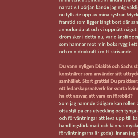
narrativ. I början kände jag mig väl
nu fylls de upp av mina systrar. Myck
framtid som ligger långt bort där sam
annorlunda ut och vi uppnått något
dröm sker i detta nu, varje år släppe
som hamnar mot min boks rygg i ett 
och min drivkraft i mitt skrivande.
Du vann nyligen Diakité och Sachs s
konstnärer som använder sitt uttryck
samhället. Stort grattis! Du praktise
ett ledarskapsnätverk för svarta kvin
ha ett ansvar, att vara en förebild?
Som jag nämnde tidigare kan rollen 
ofta stjälpa ens utveckling och tynga
och förväntningar att leva upp till 
handlingsförlamad och kännas myck
förväntningarna är goda). Innan jag 