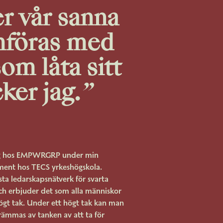
r vår sanna
mföras med
om låta sitt
ker jag.
”
jag hos EMPWRGRP under min
ment hos TECS yrkeshögskola.
a ledarskapsnätverk för svarta
och erbjuder det som alla människor
 högt tak. Under ett högt tak kan man
krämmas av tanken av att ta för