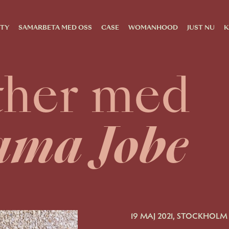
TY
SAMARBETA MED OSS
CASE
WOMANHOOD
JUST NU
K
ther med
ama Jobe
19 MAJ 2021, STOCKHOLM