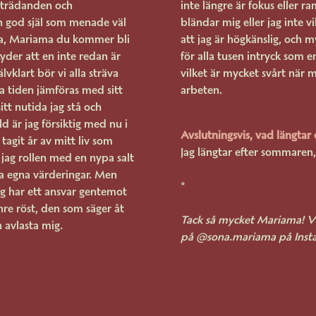
amträdanden och
inte längre är fokus eller ra
n god själ som menade väl
bländar mig eller jag inte v
 sa, Mariama du kommer bli
att jag är högkänslig, och 
tyder att en inte redan är
för alla tusen intryck som 
älvklart bör vi alla sträva
vilket är mycket svårt när m
la tiden jämföras med sitt
arbeten.
tt nutida jag stå och
d är jag försiktig med nu i
Avslutningsvis, vad längtar 
tagit år av mitt liv som
Jag längtar efter sommaren,
r jag rollen med en nypa salt
na egna värderingar. Men
*
jag har ett ansvar gentemot
inre röst, den som säger åt
Tack så mycket Mariama! Vil
 avlasta mig.
på @sona.mariama på Inst