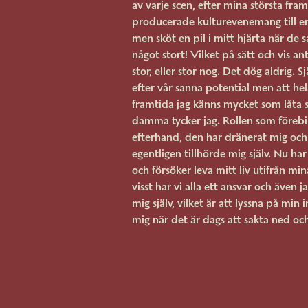
av varje scen, efter mina största fr
producerade kulturevenemang till e
men sköt en pil i mitt hjärta när de
något stort! Vilket på sätt och vis an
stor, eller stor nog. Det dög aldrig. Sj
efter vår sanna potential men att he
framtida jag känns mycket som låta si
damma tycker jag. Rollen som förebil
efterhand, den har dränerat mig och 
egentligen tillhörde mig själv. Nu ha
och försöker leva mitt liv utifrån mi
visst har vi alla ett ansvar och även 
mig själv, vilket är att lyssna på min 
mig när det är dags att sakta ned och