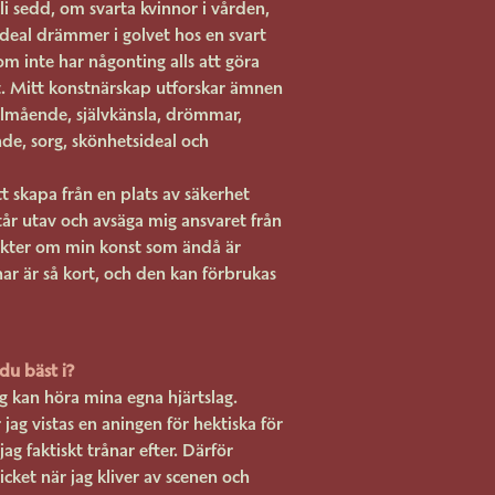
li sedd, om svarta kvinnor i vården,
deal drämmer i golvet hos en svart
m inte har någonting alls att göra
. Mitt konstnärskap utforskar ämnen
lmående, självkänsla, drömmar,
ande, sorg, skönhetsideal och
t skapa från en plats av säkerhet
står utav och avsäga mig ansvaret från
ikter om min konst som ändå är
ar är så kort, och den kan förbrukas
du bäst i?
ag kan höra mina egna hjärtslag.
jag vistas en aningen för hektiska för
ag faktiskt trånar efter. Därför
licket när jag kliver av scenen och