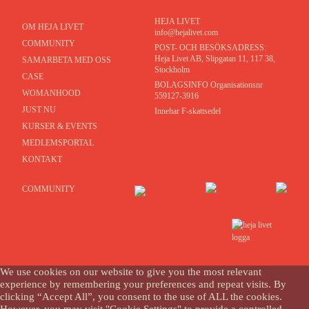
HEJA LIVET
OM HEJA LIVET
info@hejalivet.com
COMMUNITY
POST- OCH BESÖKSADRESS:
Heja Livet AB, Slipgatan 11, 117 38,
SAMARBETA MED OSS
Stockholm
CASE
BOLAGSINFO Organisationsnr
WOMANHOOD
559127-3916
JUST NU
Innehar F-skattsedel
KURSER & EVENTS
MEDLEMSPORTAL
KONTAKT
COMMUNITY
We use cookies on our website to give you the most relevant
experience by remembering your preferences and repeat visits. By
clicking “Accept All”, you consent to the use of ALL the cookies.