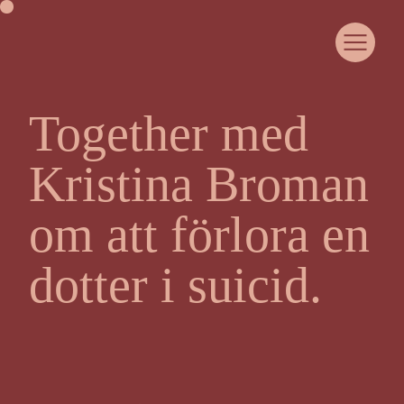
Together med
OM HEJA LIVET
COMMUNITY
Kristina Broman
SAMARBETA MED OSS
CASE
WOMANHOOD
om att förlora en
JUST NU
KURSER & EVENTS
dotter i suicid.
MEDLEMSPORTAL
KONTAKT