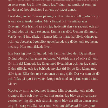
en sorts sorg. Jag är inte längre jag.” säger jag samtidigt som jag
funderar på hopplösheten i att ens tro något annat.
Livet slog undan fötterna på mig och tvärnitade i 360 grader för sju
år och sju månader sedan. Mina livsval och framtidsplaner
försvann. Min framtid så som jag hade sett den var raderad och allt
förändrades på några sekunder. Emma var död. Genom självmord.
Varför vet vi inte riktigt. Hennes hjärna måste ha blivit kidnappad
och i ett obevakat ögonblick uppenbarade sig döden och tog henne
med sig. Hon som älskade livet.
Inte bara jag blev förändrad, hela familjen blev det. Dynamiken
förändrades och balansen rubbades. Vi sörjde alla på olika sätt och
för min del kämpade jag länge med livsglädjen och hur jag skulle
få den tillbaka och jag behövde mycket tid för att lära känna mig
själv igen. Eller den nya versionen av mig själv. Det var som att dö
och födas på nytt i en vuxen kropp och med en hjärna som du inte
känner.
Mycket av mitt jag dog med Emma. Min spontanitet och glädje
krympte ihop och blev till ett litet russin. Jag blev en allvarligare
version av mig själv och så småningom blev det till en annan sorts
sorg. En sorg vi sällan talar om. Men om
självmord är den tysta