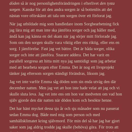
döden
så är nog personlighetsförändringen i efterlivet
den tysta
sorgen
. Kanske för att den andra sorgen är så bottenlös att det
nästan vore oförskämt att tala om sorgen över ett förlorat jag.
När jag utbildade mig som handledare inom Sorgbearbetning fick
jag lära mig att man inte ska jämföra sorger och jag håller med,
ändå kan jag känna en del skam när jag sörjer mitt förlorade jag.
Som om den sorgen skulle vara viktig eller ens riktig, eller ens en
sorg. I jämförelse. Fast jag vet bättre. Det är båda sorger, olika
sorger och inte att jämföra. Snarare addera. Det har varit en
parallell sorgresa att hitta mitt nya jag samtidigt som jag arbetar
med att bearbeta sorgen efter Emma. Det är nog ett livsprojekt
tänker jag eftersom sorgen ständigt förändras, liksom jag.
Jag vet inte varför Emma såg döden som sin enda utväg den där
december natten. Men jag vet att hon inte hade velat att jag och vi
skulle sluta leva. Jag vet inte ens om hon var medveten om vad hon
själv gjorde den där natten när döden kom och besökte henne.
Det har hänt mycket dessa sju år och sju månader som nu passerat
sedan Emma dog. Både med mig som person och med
samhällsklimatet kring självmord. För min del så har jag har gjort
saker som jag aldrig trodde jag skulle (behöva) göra. För trots att