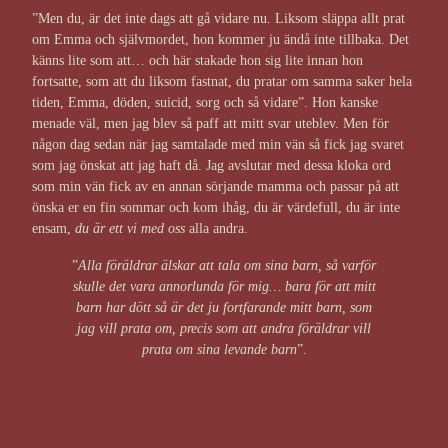
”Men du, är det inte dags att gå vidare nu. Liksom släppa allt prat
om Emma och självmordet, hon kommer ju ändå inte tillbaka. Det
känns lite som att… och här stakade hon sig lite innan hon
fortsatte, som att du liksom fastnat, du pratar om samma saker hela
tiden, Emma, döden, suicid, sorg och så vidare”. Hon kanske
menade väl, men jag blev så paff att mitt svar uteblev. Men för
någon dag sedan när jag samtalade med min vän så fick jag svaret
som jag önskat att jag haft då. Jag avslutar med dessa kloka ord
som min vän fick av en annan sörjande mamma och passar på att
önska er en fin sommar och kom ihåg, du är värdefull, du är inte
ensam,
du är ett vi med oss
alla andra.
”
Alla föräldrar älskar att tala om sina barn, så varför
skulle det vara annorlunda för mig… bara för att mitt
barn har dött så är det ju fortfarande mitt barn, som
jag vill prata om, precis som att andra föräldrar vill
prata om sina levande barn
”.