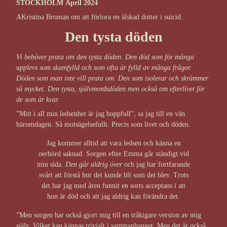
STOCKHOLM
April 2024
AKristina Broman om att förlora en älskad dotter i suicid.
Den tysta döden
Vi behöver prata om den tysta döden. Den död som för många
upplevs som skamfylld och som ofta är fylld av många frågor.
Döden som man inte vill prata om. Den som isolerar och skrämmer
så mycket. Den tysta, självmordsdöden men också om efterlivet för
de som är kvar.
”Mitt i all min ledsenhet är jag hoppfull”, sa jag till en vän
häromdagen. Så motsägelsefullt. Precis som livet och döden.
Jag kommer alltid att vara ledsen och känna en
oerhörd saknad. Sorgen efter Emma går ständigt vid
min sida.
Den går aldrig över
och jag har fortfarande
svårt att förstå hur det kunde bli som det blev. Trots
det har jag med åren funnit en sorts acceptans i att
hon är död och att jag aldrig kan förändra det.
”Men sorgen har också gjort mig till en tråkigare version av mig
själv. Vilket kan kännas trivialt i sammanhanget. Men det är också