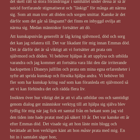
det skett rätt så stora förändringar i samhället under dessa år så är
suicid fortfarande stigmatiserat och ”läskigt” för många att närma
sig. Som att man tror att döden och sorgen smittar. Kanske är det
därför som det går så långsamt? det finns en inbyggd ovilja att
närma sig. Medan människor fortsätter att dö.
Att kunskapsnivån generellt är låg kring självmord, död och sorg
det kan jag relatera till. Det var likadant för mig innan Emmas död.
Det är därför det är så viktigt att vi fortsätter att prata om
självmord och döden. Vi behöver hjälpas åt att upplysa och utbilda
varandra och jag kommer att fortsätta vara likt den där irriterande
hackspetten i Disneys julfilm och prata om mina egna erfarenheter i
syfte att sprida kunskap och försöka hjälpa andra. Vi behöver bli
fler som har kunskap kring
vad
som kan föranleda ett självmord så
att vi kan förhindra det och rädda flera liv.
Insikten över hur viktigt det är att vi alla utbildar oss och samtidigt
genom dialog ger människor verktyg till att hjälpa sig själva blev
tydlig för mig när jag fick ett samtal från en bekant som jag vid
den tiden inte hade pratat med på säkert 10 år. Det var kanske ett år
efter Emmas död. Det visade sig att hon läste min blogg och
berättade att hon verkligen känt att hon
måste
prata med mig. En
bit in i samtalet säger hon;