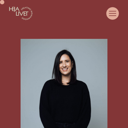
OM HEJA LIVET
COMMUNITY
SAMARBETA MED OSS
CASE
WOMANHOOD
JUST NU
KURSER & EVENTS
MEDLEMSPORTAL
KONTAKT