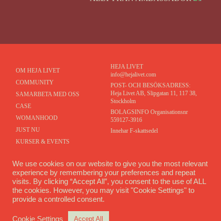
HEJA LIVET
OM HEJA LIVET
info@hejalivet.com
COMMUNITY
POST- OCH BESÖKSADRESS:
Heja Livet AB, Slipgatan 11, 117 38,
SAMARBETA MED OSS
Stockholm
CASE
BOLAGSINFO Organisationsnr
WOMANHOOD
559127-3916
JUST NU
Innehar F-skattsedel
KURSER & EVENTS
MEDLEMSPORTAL
We use cookies on our website to give you the most relevant
KONTAKT
experience by remembering your preferences and repeat
visits. By clicking “Accept All”, you consent to the use of ALL
COMMUNITY
the cookies. However, you may visit "Cookie Settings" to
provide a controlled consent.
Cookie Settings
Accept All