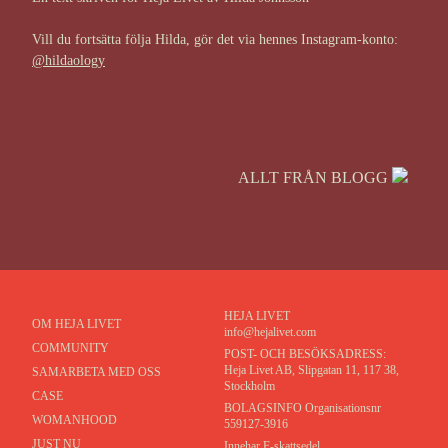
Vill du fortsätta följa Hilda, gör det via hennes Instagram-konto:
@hildaology
ALLT FRÅN BLOGG
HEJA LIVET
OM HEJA LIVET
info@hejalivet.com
COMMUNITY
POST- OCH BESÖKSADRESS:
Heja Livet AB, Slipgatan 11, 117 38,
SAMARBETA MED OSS
Stockholm
CASE
BOLAGSINFO Organisationsnr
WOMANHOOD
559127-3916
JUST NU
Innehar F-skattsedel