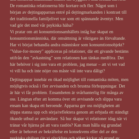
De romantiska relationerna blir kortare och fler. Något som i
början av dejtingapparnas entré på dejtingmarkanden i kontrast till
det traditionella familjelivet var som ett spännande äventyr. Men
vad gör det med vår psykiska hälsa?
Vi pratar om att konsumtionssamhällets intåg har skapat en
konsumtionsmänniska, där omsättning är viktigare än förvaltande.
Har vi börjat behandla andra människor som konsumtionsobjekt?
”Value-for-money” appliceras på relationer, där ett givande bestäms
utifrån den ”avkastning” som relationen kan tänkas medföra. Det
här behöver i sig inte vara ett problem, jag menar – att vi vet vad
vi vill ha och inte nöjer oss måste väl inte vara dåligt?
Dejtingappar innebär en ökad möjlighet till romantiska möten, men
möjligtvis också i fler avvisanden och brustna förhoppningar. Det
är här vi får problem. Ensamheten är svårhanterlig för många av
oss. Längtan efter att komma över ett avvisande och slippa vara
ensam kan skapa ett beroende. Apparna ger oss möjligheten att
slippa stanna upp och sörja/reflektera genom att erbjuda ett ständigt
ökande utbud av användare. Så hur skapar vi relationer idag när vi
tränar vår hjärna på att vara rastlös? Kan man hålla sig grundad
eller är behovet av bekräftelse en konsekvens eller del av den
psykiska ohälsan (är vi olyckliga och söker kickar på grund av