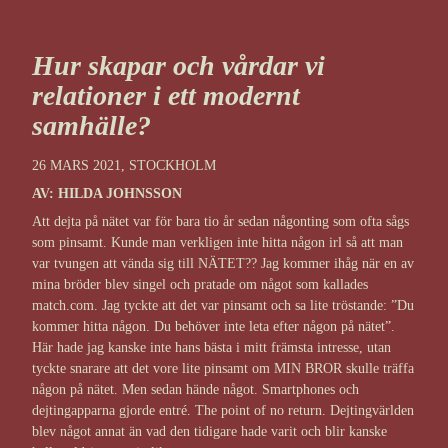
Hur skapar och vårdar vi
relationer i ett modernt
samhälle?
26 MARS 2021, STOCKHOLM
AV: HILDA JOHNSSON
Att dejta på nätet var för bara tio år sedan någonting som ofta sågs
som pinsamt. Kunde man verkligen inte hitta någon irl så att man
var tvungen att vända sig till NÄTET?? Jag kommer ihåg när en av
mina bröder blev singel och pratade om något som kallades
match.com. Jag tyckte att det var pinsamt och sa lite tröstande: ”Du
kommer hitta någon. Du behöver inte leta efter någon på nätet”.
Här hade jag kanske inte hans bästa i mitt främsta intresse, utan
tyckte snarare att det vore lite pinsamt om MIN BROR skulle träffa
någon på nätet. Men sedan hände något. Smartphones och
dejtingapparna gjorde entré. The point of no return. Dejtingvärlden
blev något annat än vad den tidigare hade varit och blir kanske