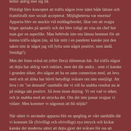
heller aldrig mer sig lik.
Plötsligt blev konceptet att träffa någon över nätet både lättare och
framförallt mer socialt accepterat. Möjligheterna var enorma!
Apparna blev en snackis vid middagsbordet, låtar om att svajpa
höger spelades på spotify och det blev roligt att visa sin chef hur
man gav en superlike. Man behövde inte ens lämna hemmet för att
kunna träffa någon (nu, så här mitt i en pandemi kanske just den
saken inte är något jag vill lyfta som något positivt, men ändå.
Smidigt!).
Men det finns också ett (eller flera) dilemman här. Att träffa någon
att dejta har aldrig varit enklare, men det där andra…som vi kanske
i grunden söker, dvs någon att ha en sann connection med, att leva
med och att älska har blivit betydligt svårare om inte omöjligt. Att
leva i ett ”on demand”-samhälle där vi vill ha snabba resultat nu är
på många sätt positivt. Så även inom dejting. Vi vet vad vi söker,
och är snabba med att utrycka det. Om det inte passar svajpar vi
vidare. Men kommer vi någonsin att bli nöjda?
När sättet vi använder apparna blir en spegling av vårt samhälle där
vi konstant får (frivilligt och ofrivilligt) nya intryck och kickar
kanske det moderna sättet att dejta gjort det svårare för oss att