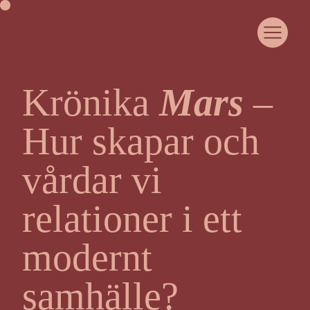
Krönika
Mars
–
OM HEJA LIVET
COMMUNITY
Hur skapar och
SAMARBETA MED OSS
CASE
WOMANHOOD
vårdar vi
JUST NU
KURSER & EVENTS
relationer i ett
MEDLEMSPORTAL
KONTAKT
modernt
samhälle?