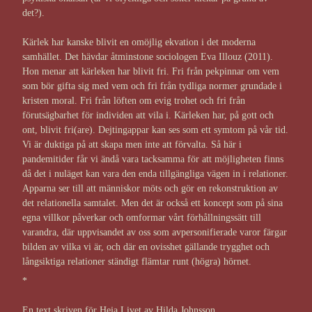
det?).
Kärlek har kanske blivit en omöjlig ekvation i det moderna
samhället. Det hävdar åtminstone sociologen Eva Illouz (2011).
Hon menar att kärleken har blivit fri. Fri från pekpinnar om vem
som bör gifta sig med vem och fri från tydliga normer grundade i
kristen moral. Fri från löften om evig trohet och fri från
förutsägbarhet för individen att vila i. Kärleken har, på gott och
ont, blivit fri(are). Dejtingappar kan ses som ett symtom på vår tid.
Vi är duktiga på att skapa men inte att förvalta. Så här i
pandemitider får vi ändå vara tacksamma för att möjligheten finns
då det i nuläget kan vara den enda tillgängliga vägen in i relationer.
Apparna ser till att människor möts och gör en rekonstruktion av
det relationella samtalet. Men det är också ett koncept som på sina
egna villkor påverkar och omformar vårt förhållningssätt till
varandra, där uppvisandet av oss som avpersonifierade varor färgar
bilden av vilka vi är, och där en ovisshet gällande trygghet och
långsiktiga relationer ständigt flämtar runt (högra) hörnet.
*
En text skriven för Heja Livet av Hilda Johnsson