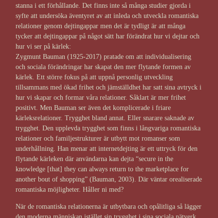
stanna i ett förhållande. Det finns inte så många studier gjorda i
syfte att undersöka äventyret av att inleda och utveckla romantiska
relationer genom dejtingappar men det är tydligt är att många
tycker att dejtingappar på något sätt har förändrat hur vi dejtar och
hur vi ser på kärlek:
Zygmunt Bauman (1925-2017) pratade om att individualisering
och sociala förändringar har skapat den mer flytande formen av
kärlek. Ett större fokus på att uppnå personlig utveckling
tillsammans med ökad frihet och jämställdhet har satt sina avtryck i
hur vi skapar och formar våra relationer. Såklart är mer frihet
positivt. Men Bauman ser även det komplicerade i friare
kärleksrelationer. Trygghet bland annat. Eller snarare saknade av
trygghet. Den upplevda trygghet som finns i långvariga romantiska
relationer och familjestrukturer är utbytt mot romanser som
underhållning. Han menar att internetdejting är ett uttryck för den
flytande kärleken där användarna kan dejta “secure in the
knowledge [that] they can always return to the marketplace for
another bout of shopping” (Bauman, 2003). Där väntar orealiserade
romantiska möjligheter. Håller ni med?
När de romantiska relationerna är utbytbara och opålitliga så lägger
den moderna människan istället sin trygghet i sina sociala nätverk.